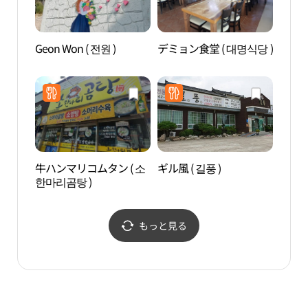
Geon Won ( 전원 )
デミョン食堂 ( 대명식당 )
芙蓉
牛ハンマリコムタン ( 소
ギル風 ( 길풍 )
鳳停
한마리곰탕 )
産（
사[유
산]）
もっと見る