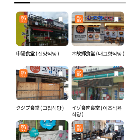
申陽食堂 ( 신양식당 )
ネ故郷食堂 ( 내고향식당 )
安東
체험
クジプ食堂 ( 그집식당 )
イゾ食肉食堂 ( 이조식육
河回
식당 )
회세