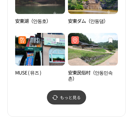
安東湖（안동호）
安東ダム（안동댐）
安東
촌）
MUSE ( 뮤즈 )
安東民俗村（안동민속
月映
촌）
もっと見る