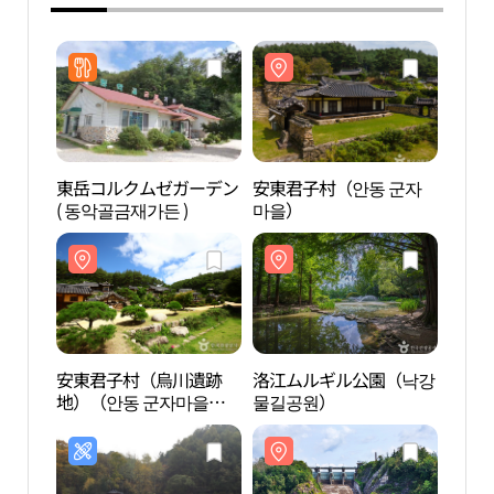
東岳コルクムゼガーデン
安東君子村（안동 군자
安東
( 동악골금재가든 )
마을）
마을
安東君子村（烏川遺跡
洛江ムルギル公園（낙강
洛江
地）（안동 군자마을
물길공원）
물길
（오천유적지））