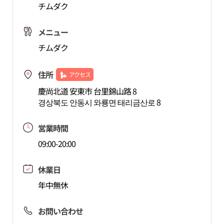
チムダク
メニュー
チムダク
住所
アクセス
慶尚北道 安東市 台里錦山路 8
경상북도 안동시 와룡면 태리금산로 8
営業時間
09:00-20:00
休業日
年中無休
お問い合わせ