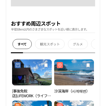
おすすめ周辺スポット
半径50km以内のさまざまなスポットを近い順に表示します。
すべて
観光スポット
グルメ
宿泊
[事後免税
沙渓海岸（사계해변）
沙渓
店]LIFEWORK（ライフワ
ーク）・メガストアチェ
ジュ（済州）店(라이프