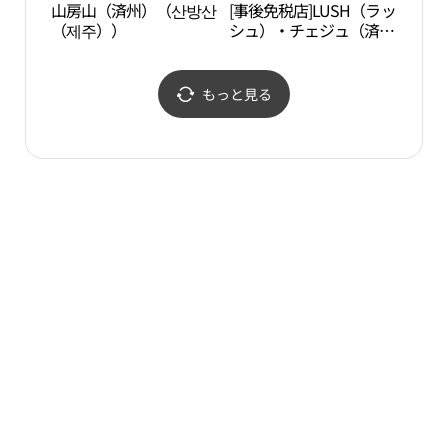
山房山（済州）（산방산
[事後免税店]LUSH（ラッ
大静
（제주））
シュ）・チェジュ（済
州）店(러쉬 제주점)
もっと見る