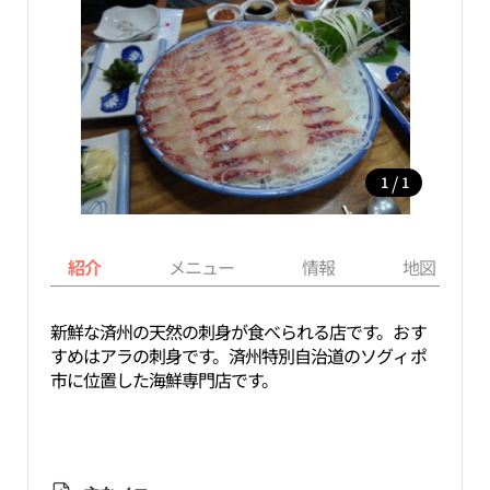
/
1
1
紹介
メニュー
情報
地図
新鮮な済州の天然の刺身が食べられる店です。おす
すめはアラの刺身です。済州特別自治道のソグィポ
市に位置した海鮮専門店です。