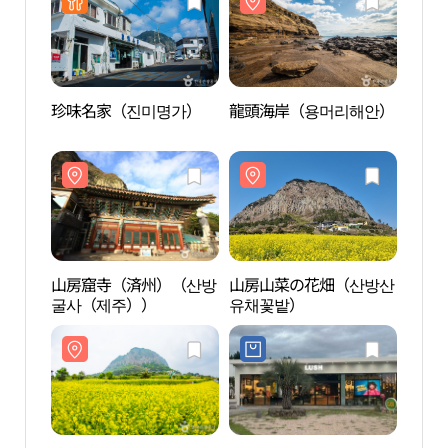
워크 메가스토어 제주점)
珍味名家（진미명가）
龍頭海岸（용머리해안）
山房
굴사
山房窟寺（済州）（산방
山房山菜の花畑（산방산
山房
굴사（제주））
유채꽃밭）
（제