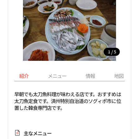
/
1
5
紹介
メニュー
情報
地図
早朝でも太刀魚料理が味わえる店です。おすすめは
太刀魚定食です。済州特別自治道のソグィポ市に位
置した韓食専門店です。
主なメニュー