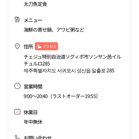
太刀魚定食
メニュー
海鮮の寄せ鍋、アワビ粥など
住所
アクセス
チェジュ特別自治道ソグィポ市ソンサン邑イル
チュルロ285
제주특별자치도 서귀포시 성산읍 일출로 285
営業時間
9:00～20:40（ラストオーダー19:55）
休業日
年中無休
お問い合わせ