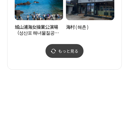
城山浦海女操業公演場
海村 ( 해촌 )
ソプ
（성산포 해녀물질공연
장）
もっと見る