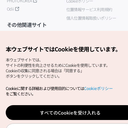
PHOTO KOREA
Cookieポリシー
Odii
位置情報サービス利用規約
個人位置情報取扱いポリシー
その他関連サイト
韓国観光公社
K-MICE
本ウェブサイトではCookieを使用しています。
本ウェブサイトでは、
サイトの利便性を向上させるためにCookieを使用しています。
Cookieの収集に同意される場合は「同意する」
ボタンをクリックしてください。
Cookieに関する詳細および使用目的については
Cookieポリシー
Copyright (c) Korea Tourism Organization All Rights
をご覧ください。
Reserved.
サイトエラー報告
公式メール
japanese@knto.or.kr
すべてのCookieを受け入れる