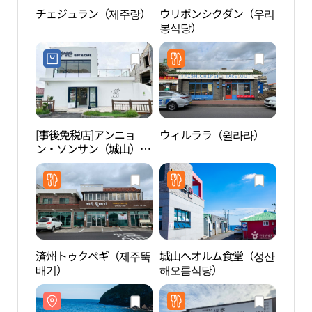
チェジュラン（제주랑）
ウリボンシクダン（우리
城山
봉식당）
（성
장）
[事後免税店]アンニョ
ウィルララ（윌라라）
クァ
ン・ソンサン（城山）
해변
(안녕성산)
済州トゥクペギ（제주뚝
城山ヘオルム食堂（성산
天津
배기）
해오름식당）