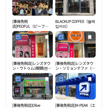
[事後免税
BLACKUP COFFEE（블랙
セブ
店]PEOFUL（ピーフ
업커피）
山ロ
ル）・プサン（釜山）店
지노
(피플 부산점)
[事後免税店]レンズタウ
[事後免税店]レンズタウ
田浦
ン・ウトゥム1眼鏡(렌즈
ン・ソミョンテファ（西
리）
타운 으뜸1안경)
面太和）店(렌즈타운 서
면태화점)
[事後免税店]Olive
[事後免税店]M-PEAK（エ
虎川