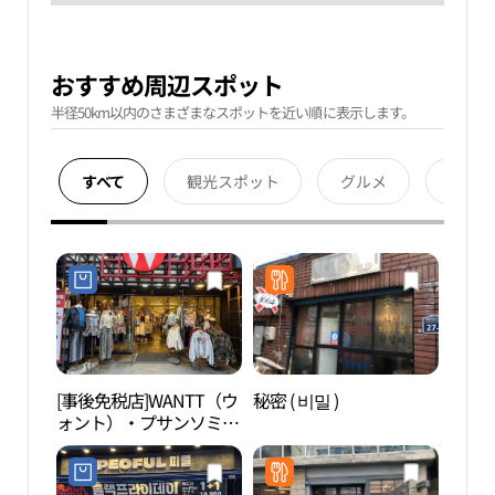
おすすめ周辺スポット
半径50km以内のさまざまなスポットを近い順に表示します。
すべて
観光スポット
グルメ
宿泊
[事後免税店]WANTT（ウ
秘密 ( 비밀 )
田浦
ォント）・プサンソミョ
페거
ン（釜山西面）店(원트
부산서면점)