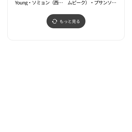
Young・ソミョン（西
ムピーク）・プサンソミ
面）タウン(올리브영 서
ョン（釜山西面）店(엠
면 타운)
픽 부산서면점)
もっと見る