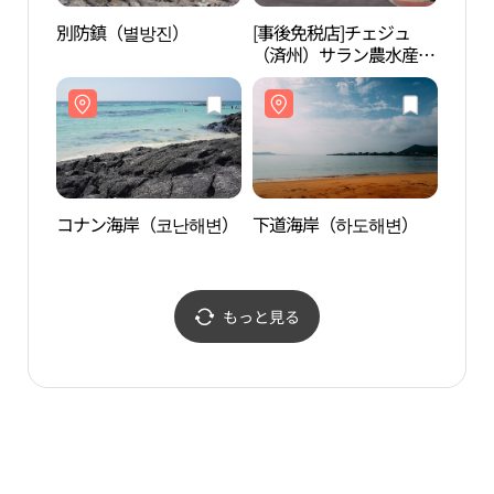
別防鎮（별방진）
[事後免税店]チェジュ
下道
（済州）サラン農水産
(제주사랑농수산)
コナン海岸（코난해변）
下道海岸（하도해변）
月汀
浴場
정리
もっと見る