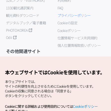
公式アプリ「VISITKOREA」
利用規約
1330観光通訳案内
FAQ
観光資料ダウンロード
プライバシーポリシー
デジタルブック／電子書籍
Cookieの設定
PHOTO KOREA
Cookieポリシー
Odii
位置情報サービス利用規約
個人位置情報取扱いポリシー
その他関連サイト
韓国観光公社
K-MICE
本ウェブサイトではCookieを使用しています。
本ウェブサイトでは、
サイトの利便性を向上させるためにCookieを使用しています。
Cookieの収集に同意される場合は「同意する」
ボタンをクリックしてください。
Cookieに関する詳細および使用目的については
Cookieポリシー
Copyright (c) Korea Tourism Organization All Rights