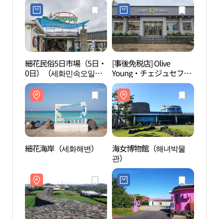
細花民俗5日市場（5日・
[事後免税店] Olive
細花
0日）（세화민속오일시
Young・チェジュセファ
장（5일, 0일））
（済州細花）店(올리브
영 제주세화점)
細花海岸（세화해변）
海女博物館（해녀박물
別防
관）