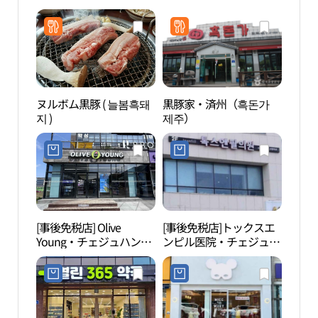
ヌルボム黒豚 ( 늘봄흑돼
黒豚家・済州（흑돈가
老衡
지 )
제주）
（노
[事後免税店] Olive
[事後免税店]トックスエ
ネク
Young・チェジュハンラ
ンピル医院・チェジュ
博物
デ（済州漢拏大）店(올
（済州）店(톡스앤필의
관）
리브영 제주한라대점)
원 제주점)