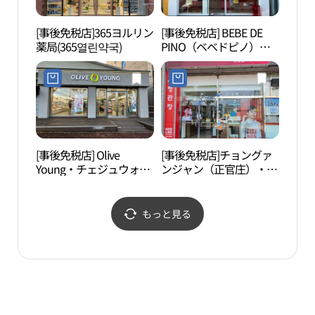
[事後免税店]365ヨルリン
[事後免税店] BEBE DE
漢拏
薬局(365열린약국)
PINO（ベベドピノ）・
원）
チェジュノヒョン（済州
老衡）店(베베드피노 제
주노형점)
[事後免税店] Olive
[事後免税店]チョングァ
道頭
Young・チェジュウォル
ンジャン（正官庄）・ノ
（도
ランロ（済州月郞路）店
ヒョン（老衡）店(정관
로）
(올리브영 제주월랑로점)
장 노형점)
もっと見る