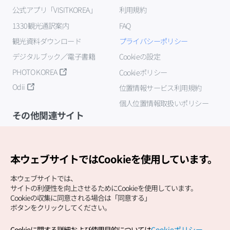
公式アプリ「VISITKOREA」
利用規約
1330観光通訳案内
FAQ
観光資料ダウンロード
プライバシーポリシー
デジタルブック／電子書籍
Cookieの設定
PHOTO KOREA
Cookieポリシー
Odii
位置情報サービス利用規約
個人位置情報取扱いポリシー
その他関連サイト
韓国観光公社
K-MICE
本ウェブサイトではCookieを使用しています。
本ウェブサイトでは、
サイトの利便性を向上させるためにCookieを使用しています。
Cookieの収集に同意される場合は「同意する」
ボタンをクリックしてください。
Cookieに関する詳細および使用目的については
Cookieポリシー