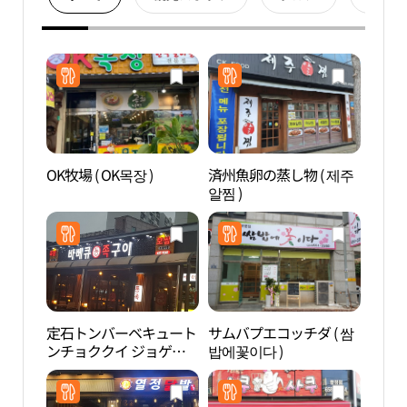
OK牧場 ( OK목장 )
済州魚卵の蒸し物 ( 제주
合井
알찜 )
동 카
定石トンバーベキュート
サムバプエコッチダ ( 쌈
松炭
ンチョククイ ジョゲト (
밥에꽃이다 )
광특
정석통바베큐통족구이
조개터 )