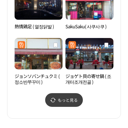
熱情鶏足 ( 열정닭발 )
SakuSaku( 사쿠사쿠 )
TRI
ジョンソバンチュクミ (
ジョゲト貝の寄せ鍋 ( 조
ノリ
정소반쭈꾸미 )
개터조개전골 )
문화
もっと見る