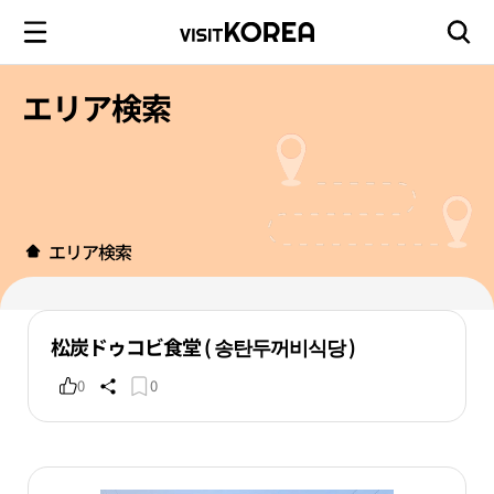
エリア検索
エリア検索
松炭ドゥコビ食堂 ( 송탄두꺼비식당 )
0
0