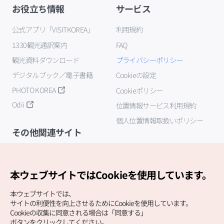
お役立ち情報
サービス
公式アプリ「VISITKOREA」
利用規約
1330観光通訳案内
FAQ
観光資料ダウンロード
プライバシーポリシー
デジタルブック／電子書籍
Cookieの設定
PHOTO KOREA
Cookieポリシー
Odii
位置情報サービス利用規約
個人位置情報取扱いポリシー
その他関連サイト
韓国観光公社
K-MICE
本ウェブサイトではCookieを使用しています。
本ウェブサイトでは、
サイトの利便性を向上させるためにCookieを使用しています。
Cookieの収集に同意される場合は「同意する」
ボタンをクリックしてください。