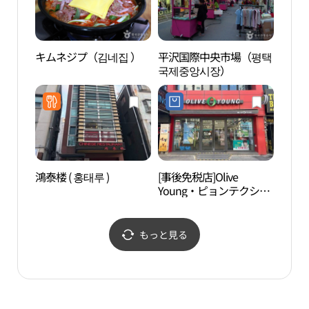
キムネジプ（김네집 ）
平沢国際中央市場（평택
烏山
국제중앙시장）
고인
鴻泰楼 ( 홍태루 )
[事後免税店]Olive
ディ
Young・ピョンテクシン
ース
ジャン（平沢新場）店
커버
(올리브영 평택신장점)
동탄
もっと見る