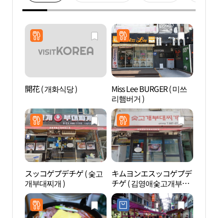
開花 ( 개화식당 )
Miss Lee BURGER ( 미쓰
松炭
리햄버거 )
광특
スッコゲプデチゲ ( 숯고
キムヨンエスッコゲプデ
京畿
개부대찌개 )
チゲ ( 김영애숯고개부대
木園
찌개 )
수목