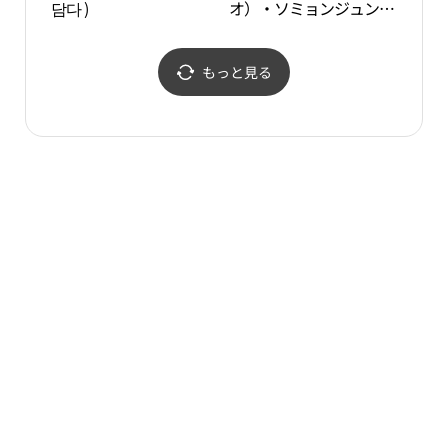
담다 )
オ）・ソミョンジュンア
ン（西面中央）店(스파
오 서면중앙점)
もっと見る