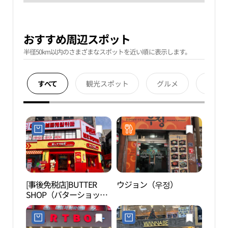
おすすめ周辺スポット
半径50km以内のさまざまなスポットを近い順に表示します。
すべて
観光スポット
グルメ
宿泊
[事後免税店]BUTTER
ウジョン（우정）
田浦
SHOP（バターショッ
페거
プ）・ソミョンムンファ
ロ（西面文化路）店(버
터샵 서면문화로점)