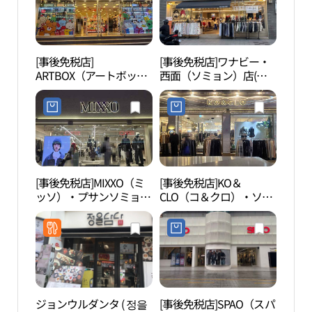
[事後免税店]
[事後免税店]ワナビー・
田浦
ARTBOX（アートボック
西面（ソミョン）店(워
길）
ス）・プサンソミョン
너비 서면점)
（釜山西面）店(아트박
스 부산서면점)
[事後免税店]MIXXO（ミ
[事後免税店]KO＆
田浦
ッソ）・プサンソミョン
CLO（コ＆クロ）・ソミ
리）
（釜山西面）店(미쏘 부
ョン（西面）店(코앤클
산서면점)
로 서면점)
ジョンウルダンタ ( 정을
[事後免税店]SPAO（スパ
虎川