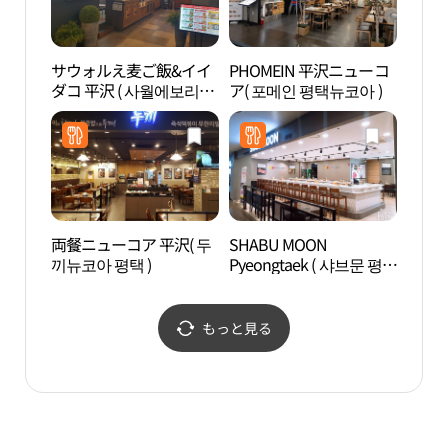
サウォルえ麦ご飯&イイ
PHOMEIN 平沢ニューコ
TRI
ダコ 平沢 ( 사월에보리밥
ア( 포메인 평택뉴코아 )
&쭈꾸미 평택 )
両餐ニューコア 平沢( 두
SHABU MOON
ノリ
끼뉴코아 평택 )
Pyeongtaek ( 샤브문 평택
문화
)
もっと見る