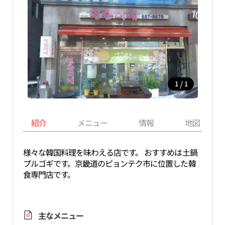
/
1
1
紹介
メニュー
情報
地図
様々な韓国料理を味わえる店です。 おすすめは土鍋
プルゴギです。京畿道のピョンテク市に位置した韓
食専門店です。
主なメニュー