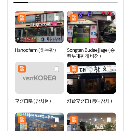
Hanoofarm ( 하누팜 )
Songtan Budaejjiage ( 송
合井
탄부대찌개 비전 )
동 카
マグロ県 ( 참치현 )
灯台マグロ ( 등대참치 )
松炭
광특