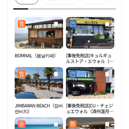
BOMNAL（봄날카페）
[事後免税店]キュルギュ
ハン
ルストア・エウォル（涯
담해
月）店(귤귤스토어 애월
점)
JIMBARAN BEACH（짐바
[事後免税店]CU・チェジ
下貴
란비치）
ュエウォル（済州涯月）
애월
ハンダム店(CU 제주애월
한담점)