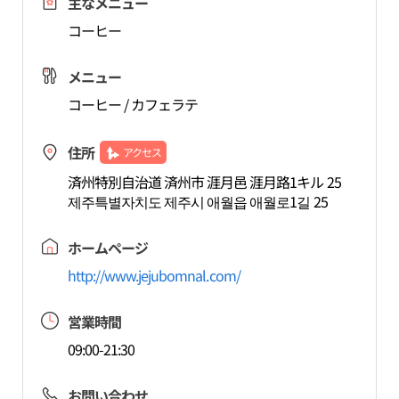
主なメニュー
コーヒー
メニュー
コーヒー / カフェラテ
住所
アクセス
済州特別自治道 済州市 涯月邑 涯月路1キル 25
제주특별자치도 제주시 애월읍 애월로1길 25
ホームページ
http://www.jejubomnal.com/
営業時間
09:00-21:30
お問い合わせ