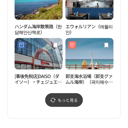
ハンダム海岸散策路（한
エウォルリアン（애월리
旧厳
담해안산책로）
안）
[事後免税店]DAISO（ダ
郭支海水浴場（郭支グァ
DOC
イソー）・チェジュエウ
ムル海岸）（곽지해수욕
（도
ォル（済州涯月）店(다
장（곽지과물해변））
이소 제주애월점)
もっと見る