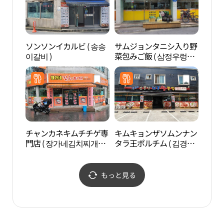
ソンソンイカルビ ( 송송
サムジョンタニシ入り野
TRI
이갈비 )
菜包みご飯 ( 삼정우렁쌈
밥 )
チャンカネキムチチゲ専
キムキョンザソムンナン
ノリ
門店 ( 장가네김치찌개전
タラ王ポルチム ( 김경자
문화
문점 )
소문난대구왕뽈찜 )
もっと見る