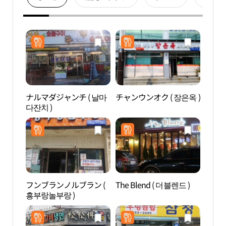
ナルマダジャンチ ( 날마
チャンウンオク ( 장은옥 )
合井
다잔치 )
동 카
フンブランノルブラン (
The Blend ( 더블렌드 )
松炭
흥부랑놀부랑 )
광특