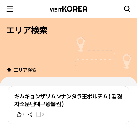
エリア検索
エリア検索
キムキョンザソムンナンタラ王ポルチム ( 김경
자소문난대구왕뽈찜 )
0
0