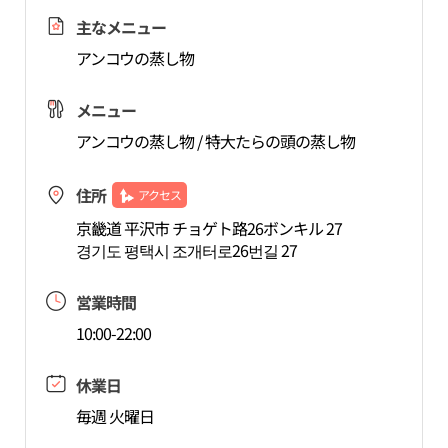
主なメニュー
アンコウの蒸し物
メニュー
アンコウの蒸し物 / 特大たらの頭の蒸し物
住所
アクセス
京畿道 平沢市 チョゲト路26ボンキル 27
경기도 평택시 조개터로26번길 27
営業時間
10:00-22:00
休業日
毎週 火曜日