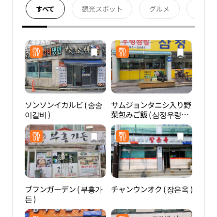
すべて
観光スポット
グルメ
宿泊
ソンソンイカルビ ( 송송
サムジョンタニシ入り野
合井
이갈비 )
菜包みご飯 ( 삼정우렁쌈
동 카
밥 )
ブフンガーデン ( 부흥가
チャンウンオク ( 장은옥 )
松炭
든 )
광특