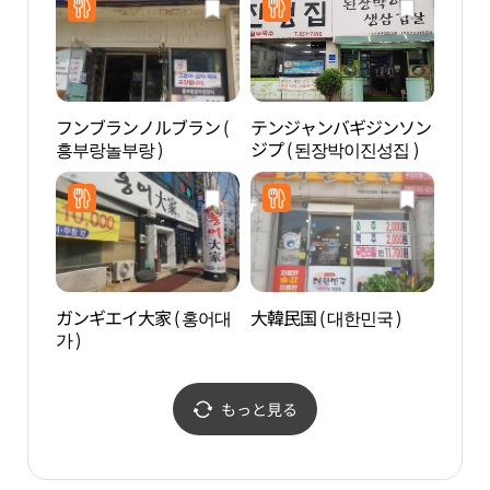
フンブランノルブラン (
テンジャンバギジンソン
TRI
흥부랑놀부랑 )
ジプ ( 된장박이진성집 )
ガンギエイ大家 ( 홍어대
大韓民国 ( 대한민국 )
ノリ
가 )
문화
もっと見る