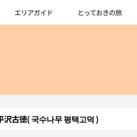
エリアガイド
とっておきの旅
ant 平沢古徳( 국수나무 평택고덕 )