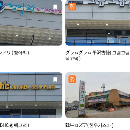
アリ ( 청아리 )
グラムグラム 平沢古徳( 그램그램
택고덕 )
 BHC 평택고덕 )
韓牛カズア( 한우가즈아 )