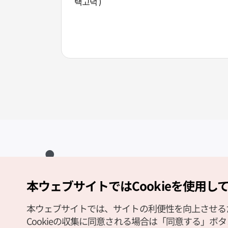
택고덕 )
本ウェブサイトではCookieを使用し
Copyright (c) Korea Tourism Organization All Rights Reserved.
サイトエラー報告
公式メール
japanese@knto.or.kr
本ウェブサイトでは、サイトの利便性を向上させるため
Cookieの収集に同意される場合は「同意する」ボ