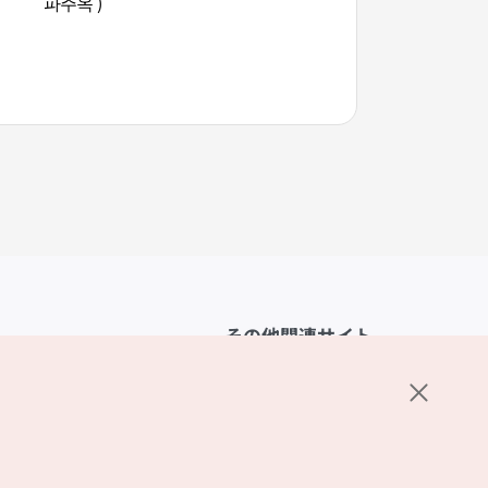
파주옥 )
その他関連サイト
韓国観光公社
K-MICE
ーポリシー
設定