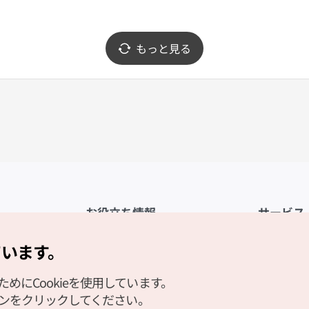
もっと見る
お役立ち情報
サービス
公式アプリ「VISITKOREA」
利用規約
ています。
1330観光通訳案内
FAQ
にCookieを使用しています。
観光資料ダウンロード
プライバシ
タンをクリックしてください。
デジタルブック／電子書籍
Cookieの