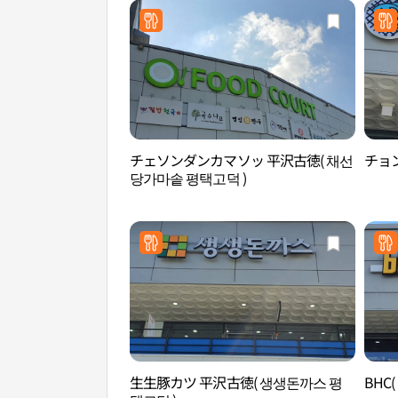
チェソンダンカマソッ 平沢古徳( 채선
チョン
당가마솥 평택고덕 )
生生豚カツ 平沢古徳( 생생돈까스 평
BHC(