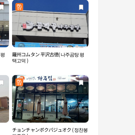
 평
羅州コムタン 平沢古徳( 나주곰탕 평
松炭観光特区（송탄
택고덕 )
チョンチャンボクパジュオク ( 정찬봉
安城ファームランド