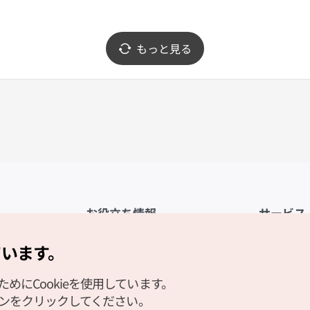
もっと見る
お役立ち情報
サービス
公式アプリ「VISITKOREA」
利用規約
ています。
1330観光通訳案内
FAQ
にCookieを使用しています。
観光資料ダウンロード
プライバシ
タンをクリックしてください。
デジタルブック／電子書籍
Cookieの