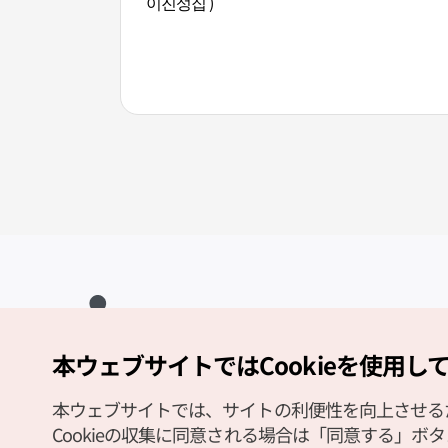
이진성집 )
本ウェブサイトではCookieを使用し
Copyright (c) Korea Tourism Organization All Rights Reserved.
サイトエラー報告
公式メール
japanese@knto.or.kr
本ウェブサイトでは、サイトの利便性を向上させるため
Cookieの収集に同意される場合は「同意する」ボ