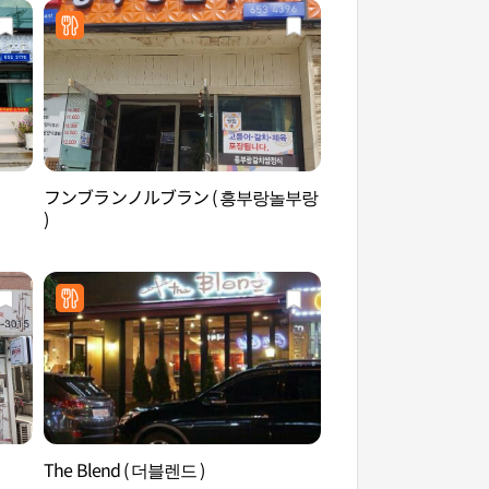
フンブランノルブラン ( 흥부랑놀부랑
合井洞カフェ通り（
)
리）
The Blend ( 더블렌드 )
TRIVIUM（트리비움