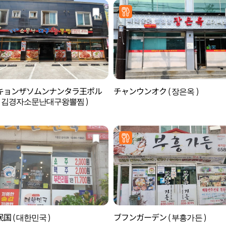
キョンザソムンナンタラ王ポル
チャンウンオク ( 장은옥 )
( 김경자소문난대구왕뽈찜 )
国 ( 대한민국 )
ブフンガーデン ( 부흥가든 )