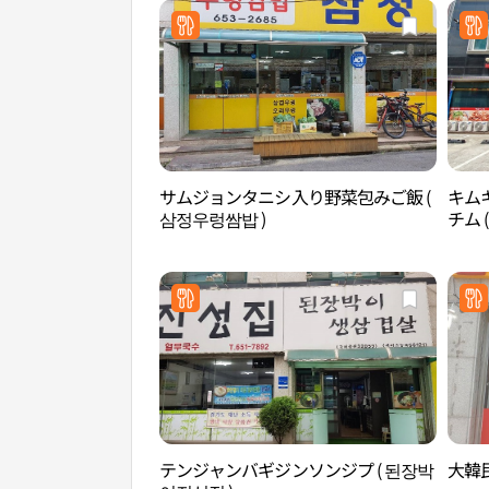
サムジョンタニシ入り野菜包みご飯 (
キム
삼정우렁쌈밥 )
チム 
テンジャンバギジンソンジプ ( 된장박
大韓民