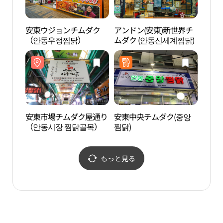
安東ウジョンチムダク
アンドン(安東)新世界チ
グラ
（안동우정찜닭）
ムダク (안동신세계찜닭)
安東市場チムダク屋通り
安東中央チムダク(중앙
安東 
（안동시장 찜닭골목）
찜닭)
（안동
탑）
もっと見る