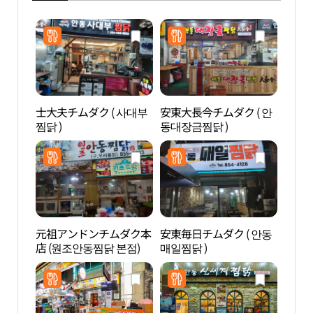
士大夫チムダク ( 사대부
安東大長今チムダク ( 안
安東
찜닭 )
동대장금찜닭 )
（안
元祖アンドンチムダク本
安東毎日チムダク ( 안동
伝統
店 (원조안동찜닭 본점)
매일찜닭 )
館（
관）