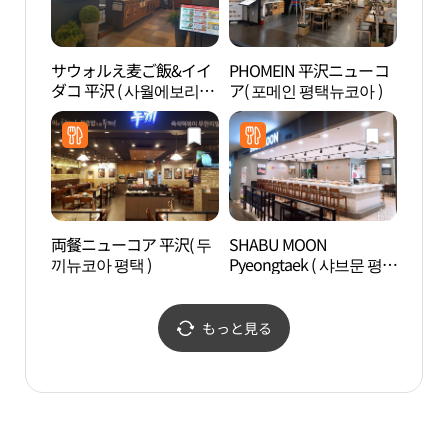
サウォルえ麦ご飯&イイ
PHOMEIN 平沢ニューコ
TRI
ダコ 平沢 ( 사월에보리밥
ア( 포메인 평택뉴코아 )
&쭈꾸미 평택 )
両餐ニューコア 平沢( 두
SHABU MOON
ノリ
끼뉴코아 평택 )
Pyeongtaek ( 샤브문 평택
문화
)
もっと見る