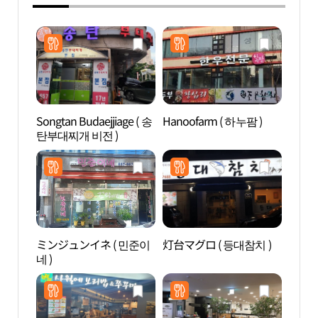
Songtan Budaejjiage ( 송
Hanoofarm ( 하누팜 )
合井
탄부대찌개 비전 )
동 카
ミンジュンイネ ( 민준이
灯台マグロ ( 등대참치 )
松炭
네 )
광특