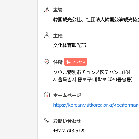
主管
韓国観光公社、社団法人韓国公演観光協
主催
文化体育観光部
住所
アクセス
ソウル特別市チョンノ区テハンロ104
서울특별시 종로구 대학로 104 (동숭동)
ホームページ
https://korean.visitkorea.or.kr/kperforman
お問い合わせ
+82-2-743-5220