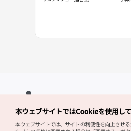
本ウェブサイトではCookieを使用し
Copyright (c) Korea Tourism Organization All Rights Reserved.
サイトエラー報告
公式メール
japanese@knto.or.kr
本ウェブサイトでは、サイトの利便性を向上させるため