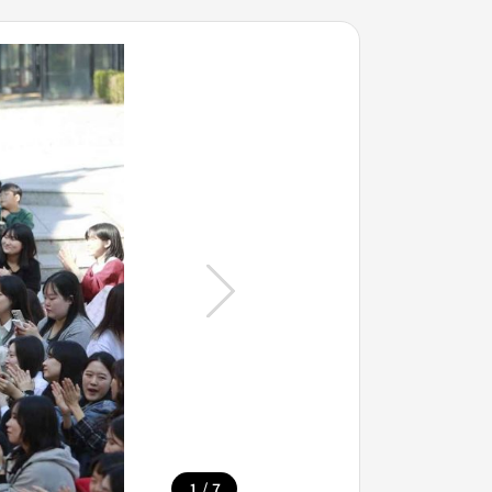
/
1
7