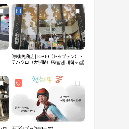
ァ
[事後免税店]TOP10（トップテン）・
大学路芸術劇場（대
テハクロ（大学路）店(탑텐 대학로점)
대학
天下無プッ(천하무뽕)
アルコ美術館（아르