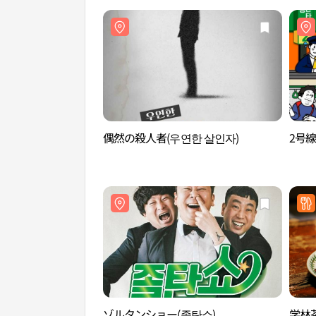
偶然の殺人者(우연한 살인자)
2号線
ゾルタンショー(졸탄쇼)
学林