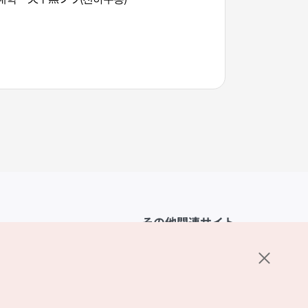
その他関連サイト
韓国観光公社
K-MICE
ーポリシー