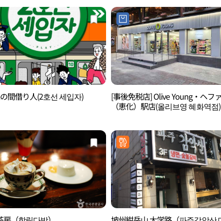
の間借り人(2호선 세입자)
[事後免税店] Olive Young・ヘフ
（恵化）駅店(올리브영 혜화역점)
茶房（학림다방）
坡州紺岳山 大学路（파주감악산 