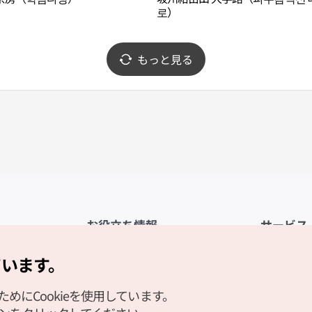
로）
もっと見る
お役立ち情報
サービス
公式アプリ「VISITKOREA」
利用規約
ています。
1330観光通訳案内
FAQ
にCookieを使用しています。
観光資料ダウンロード
プライバシ