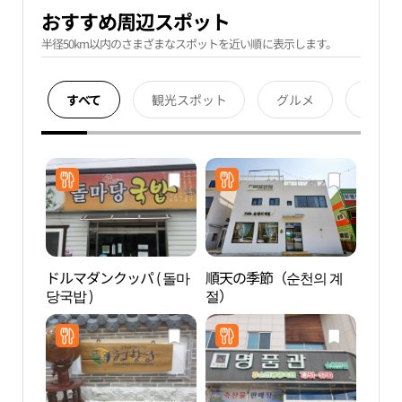
おすすめ周辺スポット
半径50km以内のさまざまなスポットを近い順に表示します。
すべて
観光スポット
グルメ
宿泊
ドルマダンクッパ ( 돌마
順天の季節（순천의 계
順天
당국밥 )
절）
국가