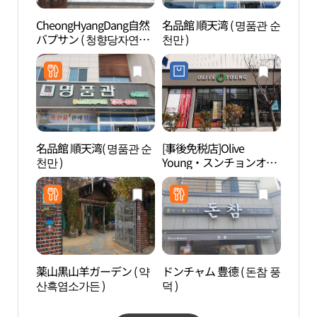
CheongHyangDang自然
名品館 順天湾 ( 명품관 순
順天湾
バプサン ( 청향당자연밥
천만 )
水路
상 )
망대（
名品館 順天湾( 명품관 순
[事後免税店]Olive
順天
천만 )
Young・スンチョンオチ
드라
ョン（順天五泉）地区店
(올리브영 순천오천지구
점)
薬山黒山羊ガーデン ( 약
ドンチャム 豊德 ( 돈참 풍
順天
산흑염소가든 )
덕 )