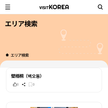
エリア検索
エリア検索
壁梧桐（벽오동）
0
0