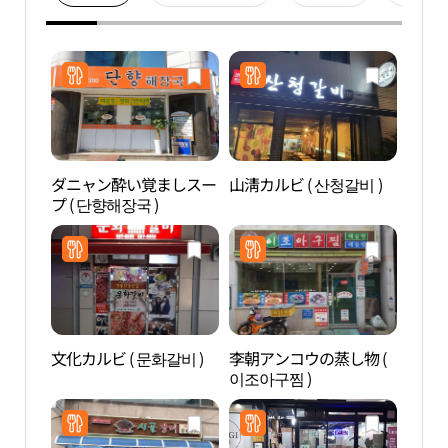
ダニャン酔い覚ましスー
山淸カルビ ( 산청갈비 )
伝統
プ ( 단향해장국 )
館（
관）
文化カルビ ( 문화갈비 )
李朝アンコウの蒸し物 (
安東
이조아구찜 )
五層
당간