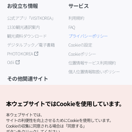
お役立ち情報
サービス
公式アプリ「VISITKOREA」
利用規約
1330観光通訳案内
FAQ
観光資料ダウンロード
プライバシーポリシー
デジタルブック／電子書籍
Cookieの設定
PHOTO KOREA
Cookieポリシー
Odii
位置情報サービス利用規約
個人位置情報取扱いポリシー
その他関連サイト
韓国観光公社
K-MICE
本ウェブサイトではCookieを使用しています。
本ウェブサイトでは、
サイトの利便性を向上させるためにCookieを使用しています。
Cookieの収集に同意される場合は「同意する」
ボタンをクリックしてください。