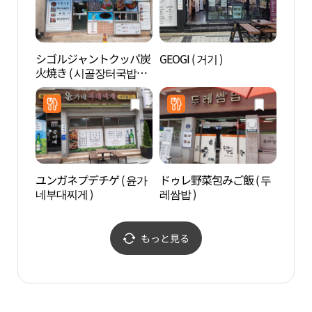
シゴルジャントクッパ炭
GEOGI ( 거기 )
グラ
火焼き ( 시골장터국밥숯
불구이 )
ユンガネプデチゲ ( 윤가
ドゥレ野菜包みご飯 ( 두
安東 
네부대찌게 )
레쌈밥 )
（안동
탑）
もっと見る