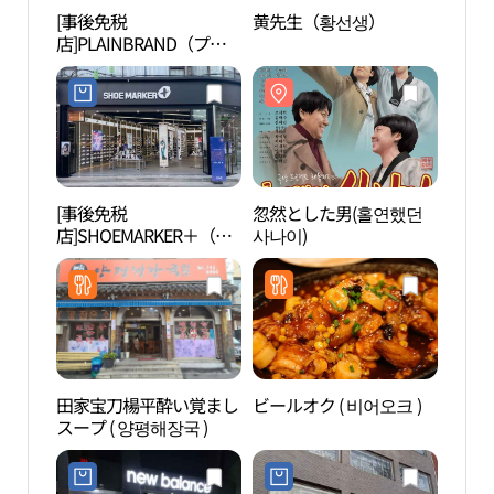
[事後免税
黄先生（황선생）
大学
店]PLAINBRAND（プレ
예술
ーンブランド）(플레인
브랜드)
[事後免税
忽然とした男(홀연했던
アル
店]SHOEMARKER＋（シ
사나이)
예술
ューマーカープラス）・
テハンノ（大学路）店
(슈마커플러스 대학로점)
田家宝刀楊平酔い覚まし
ビールオク ( 비어오크 )
大学
スープ ( 양평해장국 )