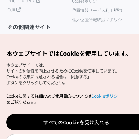
PHOTO KOREA
Cookieポリシー
Odii
位置情報サービス利用規約
個人位置情報取扱いポリシー
その他関連サイト
韓国観光公社
K-MICE
本ウェブサイトではCookieを使用しています。
本ウェブサイトでは、
サイトの利便性を向上させるためにCookieを使用しています。
Cookieの収集に同意される場合は「同意する」
ボタンをクリックしてください。
Cookieに関する詳細および使用目的については
Cookieポリシー
Copyright (c) Korea Tourism Organization All Rights
をご覧ください。
Reserved.
サイトエラー報告
公式メール
japanese@knto.or.kr
すべてのCookieを受け入れる