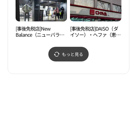
[事後免税店]New
[事後免税店]DAISO（ダ
ソウ
Balance（ニューバラン
イソー）・ヘファ（恵
대한
ス）・テハクロ（大学
化）店(다이소 혜화점)
路）店(뉴발란스 대학로
점)
もっと見る