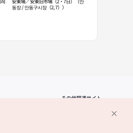
밀레
安東場／安東旧市場（2・7日）（안
グラス園（그라스원
동장 / 안동구시장（2, 7））
その他関連サイト
韓国観光公社
K-MICE
ーポリシー