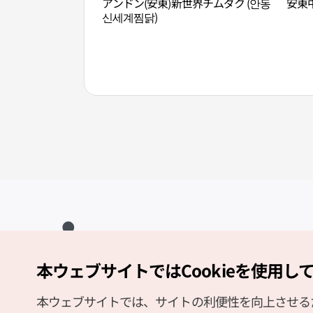
アンドン(安東)新世界チムダク (안동
安東
신세계찜닭)
本ウェブサイトではCookieを使用し
Copyright (c) Korea Tourism Organization All Rights Reserved.
サイトエラー報告
公式メール
japanese@knto.or.kr
本ウェブサイトでは、サイトの利便性を向上させるため