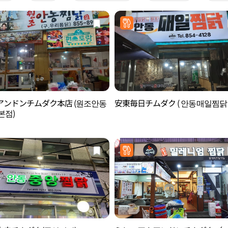
アンドンチムダク本店 (원조안동
安東毎日チムダク ( 안동매일찜닭 
본점)