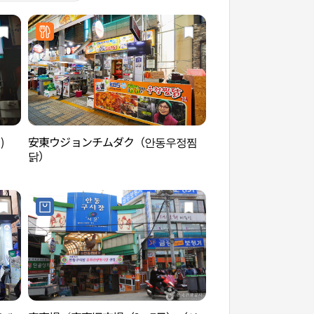
)
安東ウジョンチムダク（안동우정찜
安東市場チムダク屋
닭）
찜닭골목）