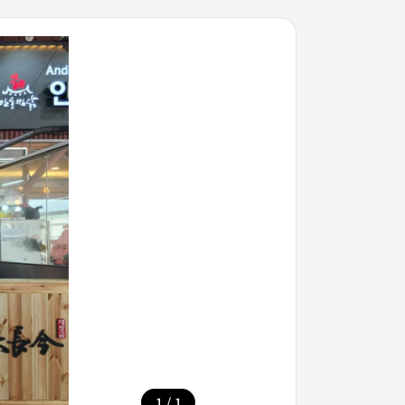
/
1
1