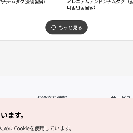
中央チムダク(중앙찜닭)
ミレニアムアンドンチムダク（
니엄안동찜닭）
もっと見る
お役立ち情報
サービス
公式アプリ「VISITKOREA」
利用規約
ています。
1330観光通訳案内
FAQ
にCookieを使用しています。
観光資料ダウンロード
プライバシ