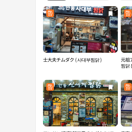
士大夫チムダク ( 사대부찜닭 )
元祖
찜닭 