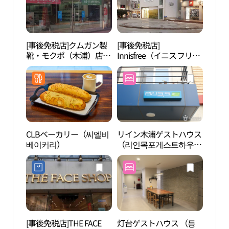
[事後免税店]クムガン製
[事後免税店]
露積
靴・モクポ（木浦）店
Innisfree（イニスフリ
(금강제화 목포점)
ー）・モクポ（木浦）店
(이니스프리 목포점)
CLBベーカリー（씨엘비
リイン木浦ゲストハウス
木浦
베이커리）
（리인목포게스트하우
광특
스）
[事後免税店]THE FACE
灯台ゲストハウス （등
木浦