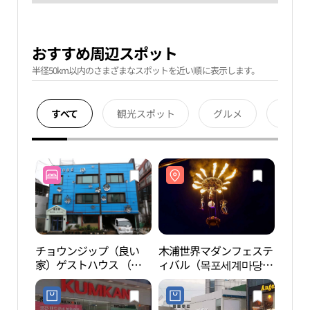
おすすめ周辺スポット
半径50km以内のさまざまなスポットを近い順に表示します。
すべて
観光スポット
グルメ
宿泊
チョウンジップ（良い
木浦世界マダンフェステ
木浦
家）ゲストハウス （좋
ィバル（목포세계마당페
포근대
은집 게스트하우스）
스티벌）