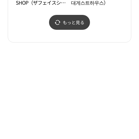
SHOP（ザフェイスショ
대게스트하우스）
詩画村
ップ）・モクポ（木浦）
리마
店(더페이스샵 목포점)
もっと見る