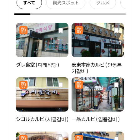
すべて
観光スポット
グルメ
宿泊
ダレ食堂 ( 다래식당 )
安東本家カルビ ( 안동본
安東
가갈비 )
五層
당간
シゴルカルビ ( 시골갈비 )
一品カルビ ( 일품갈비 )
安東
（안