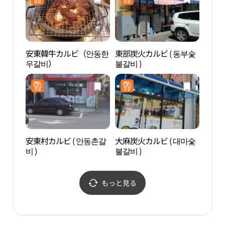
安東韓牛カルビ（안동한
東部炭火カルビ ( 동부숯
グラ
우갈비）
불갈비 )
安東村カルビ ( 안동촌갈
大麻炭火カルビ ( 대마숯
安東 
비 )
불갈비 )
（안동
탑）
もっと見る