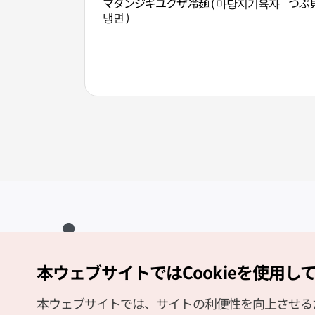
マダンジギユクザ冷麺 ( 마당지기육자
つぶ貝
냉면 )
本ウェブサイトではCookieを使用し
Copyright (c) Korea Tourism Organization All Rights Reserved.
サイトエラー報告
公式メール
japanese@knto.or.kr
本ウェブサイトでは、サイトの利便性を向上させるため