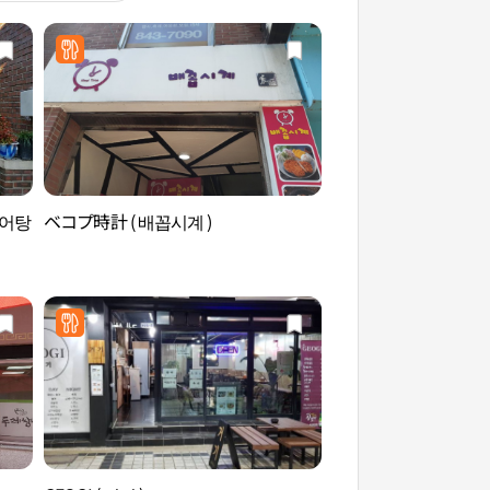
추어탕
ベコプ時計 ( 배꼽시계 )
伝統文化コンテンツ
화콘텐츠박물관）