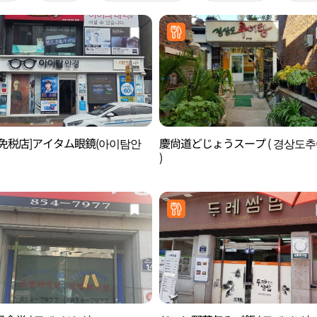
後免税店]アイタム眼鏡(아이탐안
慶尙道どじょうスープ ( 경상도
)