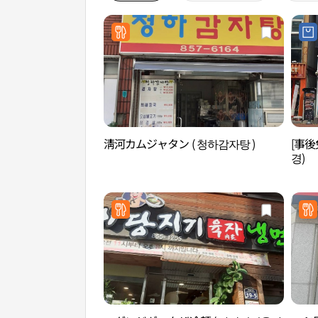
淸河カムジャタン ( 청하감자탕 )
[事
경)