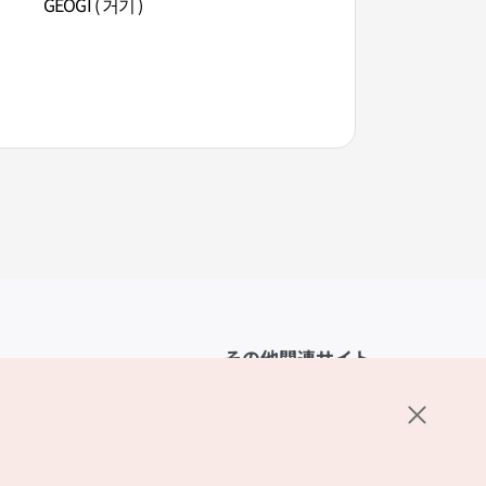
GEOGI ( 거기 )
グラス園（그라스원
その他関連サイト
韓国観光公社
K-MICE
ーポリシー