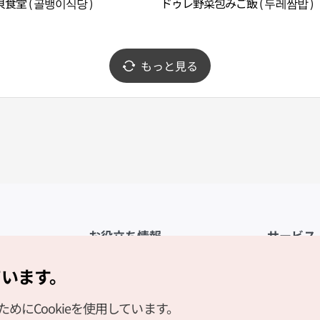
食堂 ( 골뱅이식당 )
ドゥレ野菜包みご飯 ( 두레쌈밥 )
もっと見る
お役立ち情報
サービス
公式アプリ「VISITKOREA」
利用規約
ています。
1330観光通訳案内
FAQ
にCookieを使用しています。
観光資料ダウンロード
プライバシ