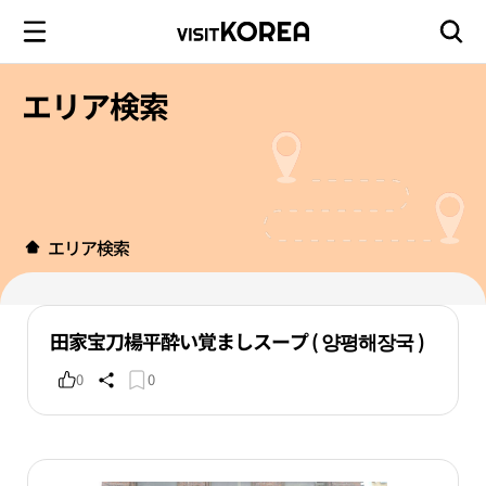
エリア検索
エリア検索
田家宝刀楊平酔い覚ましスープ ( 양평해장국 )
0
0