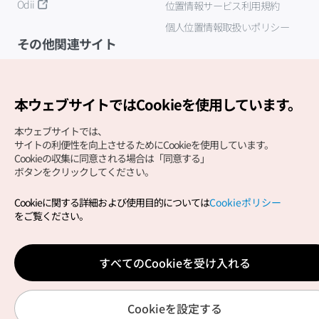
Odii
位置情報サービス利用規約
個人位置情報取扱いポリシー
その他関連サイト
韓国観光公社
K-MICE
本ウェブサイトではCookieを使用しています。
本ウェブサイトでは、
サイトの利便性を向上させるためにCookieを使用しています。
Cookieの収集に同意される場合は「同意する」
ボタンをクリックしてください。
Cookieに関する詳細および使用目的については
Cookieポリシー
Copyright (c) Korea Tourism Organization All Rights
をご覧ください。
Reserved.
サイトエラー報告
公式メール
japanese@knto.or.kr
すべてのCookieを受け入れる
Cookieを設定する