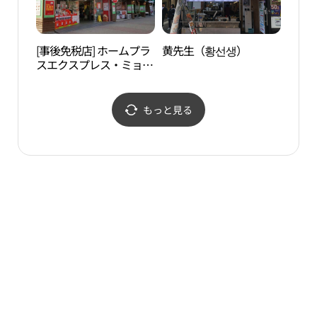
[事後免税店] ホームプラ
黄先生（황선생）
マロ
スエクスプレス・ミョン
공원
リュン（明倫）2店(홈플
러스익스프레스 명륜2점)
もっと見る