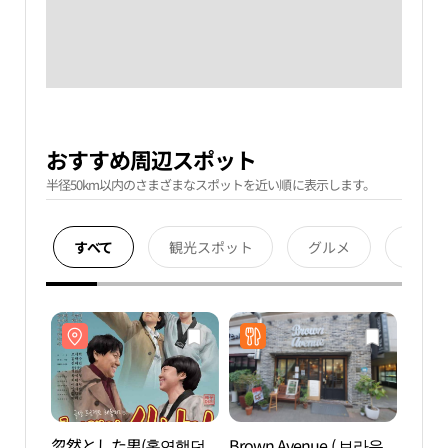
おすすめ周辺スポット
半径50km以内のさまざまなスポットを近い順に表示します。
すべて
観光スポット
グルメ
宿泊
忽然とした男(홀연했던
Brown Avenue ( 브라운
ソウ