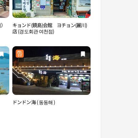
이）
キョンド(鏡島)会館 ヨチョン(麗川)
麗水 船所遺跡（여수
店 (경도회관 여천점)
）
ドンドン海 ( 동동해 )
ジ・オーシャンリゾ
パーク （디오션리