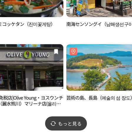
ミコッケタン（진미꽃게탕）
南海センソングイ（남해생선구
免税店]Olive Young・ヨスウンチ
芸術の島、長島（예술의 섬 장도
（麗水熊川）マリーナ店(올리브
여수웅천마리나점)
もっと見る