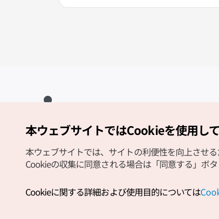
本ウェブサイトではCookieを使用し
Copyright (c) Korea Tourism Organization All Rights Reserved.
サイトエラー報告
公式メール
japanese@knto.or.kr
本ウェブサイトでは、サイトの利便性を向上させるため
Cookieの収集に同意される場合は「同意する」ボ
Cookieに関する詳細および使用目的については
Co