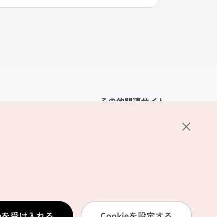
その他関連サイト
韓国観光公社
K-MICE
ーポリシー
設定
リシー
ービス利用規約
ieを受け入れる
Cookieを設定する
報取扱いポリシー