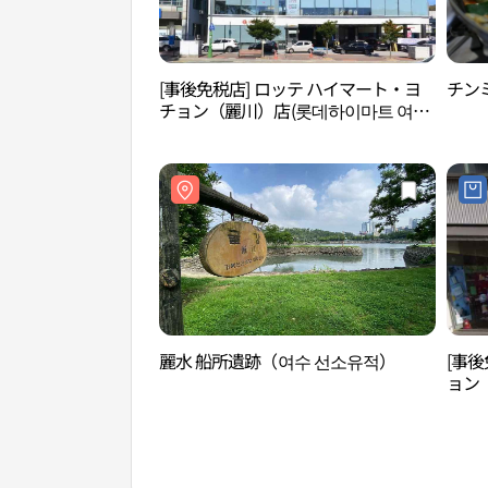
[事後免税店] ロッテ ハイマート・ヨ
チン
チョン（麗川）店(롯데하이마트 여천
점)
麗水 船所遺跡（여수 선소유적）
[事後
ョン
영 