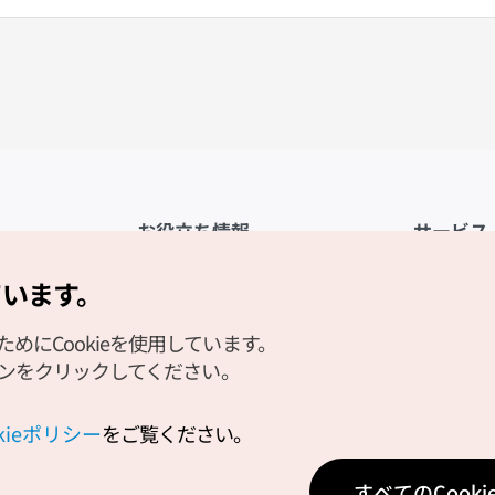
お役立ち情報
サービス
公式アプリ「VISITKOREA」
利用規約
ています。
1330観光通訳案内
FAQ
にCookieを使用しています。
観光資料ダウンロード
プライバシ
タンをクリックしてください。
デジタルブック／電子書籍
Cookieの
PHOTO KOREA
Cookieポ
okieポリシー
をご覧ください。
Odii
位置情報サ
すべてのCook
個人位置情