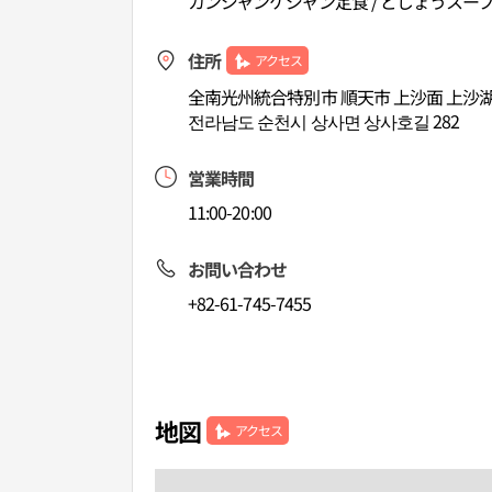
カンジャンケジャン定食 / どじょうスー
住所
アクセス
全南光州統合特別市 順天市 上沙面 上沙湖キ
전라남도 순천시 상사면 상사호길 282
営業時間
11:00-20:00
お問い合わせ
+82-61-745-7455
地図
アクセス