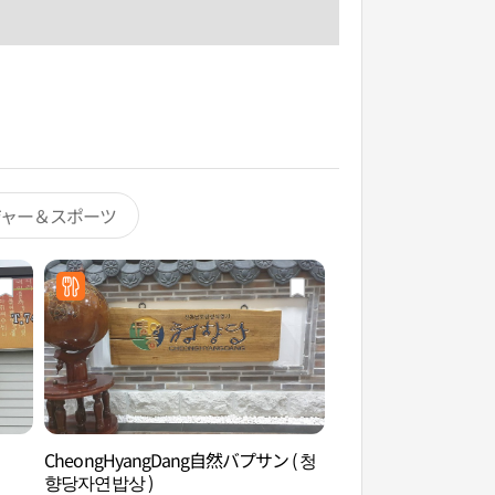
ジャー＆スポーツ
CheongHyangDang自然バプサン ( 청
興輪寺（順天）（흥
향당자연밥상 )