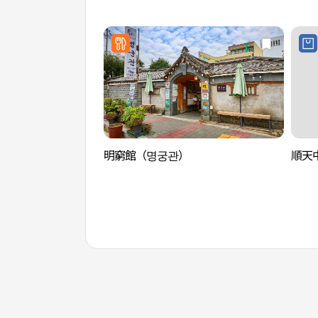
明窮館（명궁관）
順天