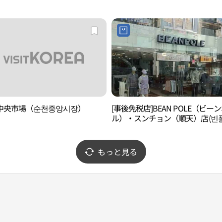
中央市場（순천중앙시장）
[事後免税店]BEAN POLE（ビー
ル）・スンチョン（順天）店(빈폴
천점)
もっと見る