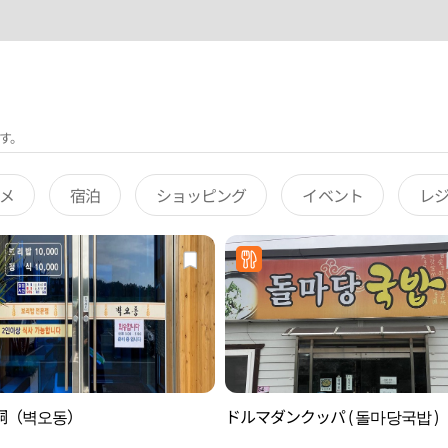
す。
メ
宿泊
ショッピング
イベント
レ
桐（벽오동）
ドルマダンクッパ ( 돌마당국밥 )