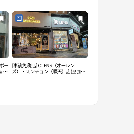
ンポー
[事後免税店] OLENS（オーレン
順天ドラマ撮影場（
 순
ズ）・スンチョン（順天）店(오렌즈
장）
순천점)