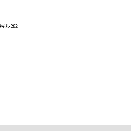
プ
ル 282