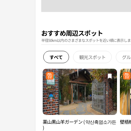
おすすめ周辺スポット
半径50km以内のさまざまなスポットを近い順に表示しま
すべて
観光スポット
グル
薬山黒山羊ガーデン ( 약산흑염소가든
壁梧
)