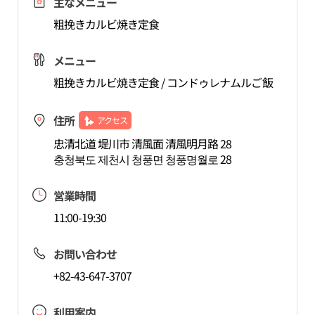
主なメニュー
粗挽きカルビ焼き定食
メニュー
粗挽きカルビ焼き定食 / コンドゥレナムルご飯
住所
アクセス
忠清北道 堤川市 清風面 清風明月路 28
충청북도 제천시 청풍면 청풍명월로 28
営業時間
11:00-19:30
お問い合わせ
+82-43-647-3707
利用案内