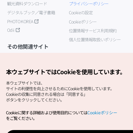
観光資料ダウンロード
プライバシーポリシー
デジタルブック／電子書籍
Cookieの設定
PHOTO KOREA
Cookieポリシー
Odii
位置情報サービス利用規約
個人位置情報取扱いポリシー
その他関連サイト
韓国観光公社
K-MICE
本ウェブサイトではCookieを使用しています。
本ウェブサイトでは、
サイトの利便性を向上させるためにCookieを使用しています。
Cookieの収集に同意される場合は「同意する」
ボタンをクリックしてください。
Cookieに関する詳細および使用目的については
Cookieポリシー
Copyright (c) Korea Tourism Organization All Rights
をご覧ください。
Reserved.
サイトエラー報告
公式メール