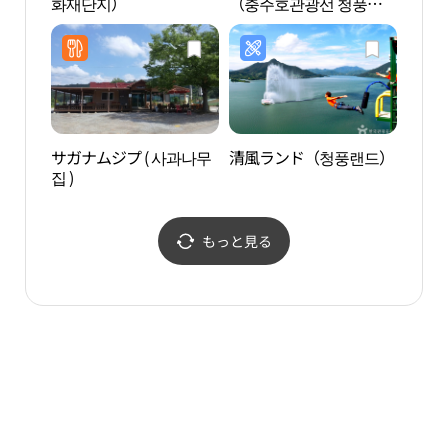
화재단지）
（충주호관광선 청풍나
계곡,
루）
サガナムジプ ( 사과나무
清風ランド（청풍랜드）
浄芳
집 )
もっと見る