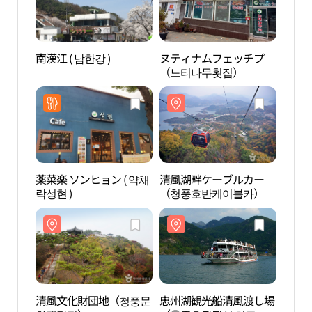
南漢江 ( 남한강 )
ヌティナムフェッチプ
清風
（느티나무횟집）
（청
薬菜楽 ソンヒョン ( 약채
清風湖畔ケーブルカー
忠州
락성현 )
（청풍호반케이블카）
（충
루）
清風文化財団地（청풍문
忠州湖観光船清風渡し場
綾江