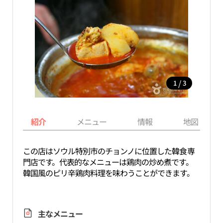
/
1
3
紹介
メニュー
情報
地図
この店はソウル特別市のチョンノに位置した韓食専
門店です。代表的なメニューは鶏肉の炒め煮です。
韓国風のピリ辛鶏肉料理を味わうことができます。
主なメニュー