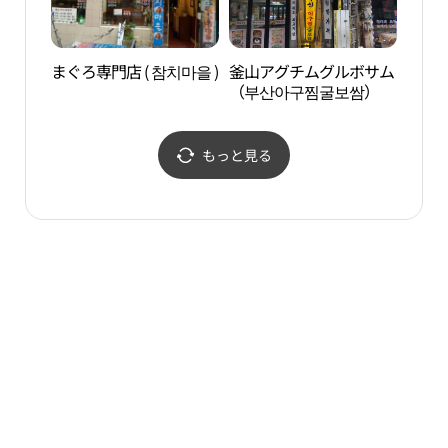
まぐろ専門店 ( 참치마을 )
釜山アグチムグルボサム
益善
（부산아구찜굴보쌈）
한옥
もっと見る