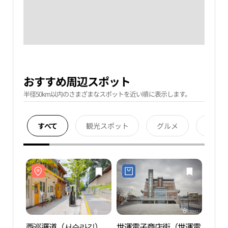
おすすめ周辺スポット
半径50km以内のさまざまなスポットを近い順に表示します。
すべて
観光スポット
グルメ
宿泊
西巡邏道（서순라길）
世運電子商店街（世運電
西巡