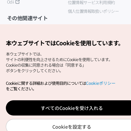
Odii
位置情報サービス利用規約
個人位置情報取扱いポリシー
その他関連サイト
韓国観光公社
K-MICE
本ウェブサイトではCookieを使用しています。
本ウェブサイトでは、
サイトの利便性を向上させるためにCookieを使用しています。
Cookieの収集に同意される場合は「同意する」
ボタンをクリックしてください。
Cookieに関する詳細および使用目的については
Cookieポリシー
Copyright (c) Korea Tourism Organization All Rights
をご覧ください。
Reserved.
サイトエラー報告
公式メール
japanese@knto.or.kr
すべてのCookieを受け入れる
Cookieを設定する