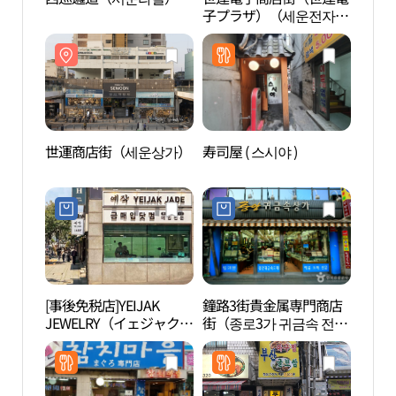
子プラザ）（세운전자상
가（세운전자플라자））
世運商店街（세운상가）
寿司屋 ( 스시야 )
宗廟 
（文化
네스코
[事後免税店]YEIJAK
鐘路3街貴金属専門商店
チョ
JEWELRY（イェジャクジ
街（종로3가 귀금속 전문
（종로
ュエリー）(예작 쥬얼리)
상가）
리）