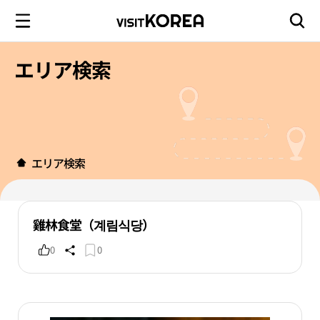
エリア検索
エリア検索
雞林食堂（계림식당）
0
0