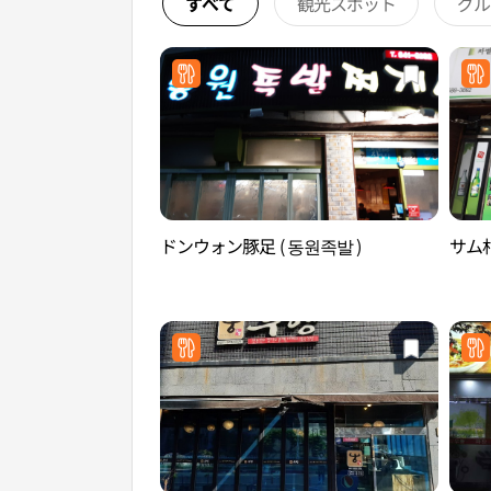
すべて
観光スポット
グル
ドンウォン豚足 ( 동원족발 )
サム村