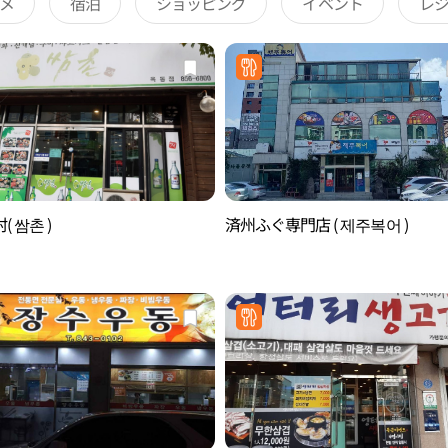
メ
宿泊
ショッピング
イベント
レ
( 쌈촌 )
済州ふぐ専門店 ( 제주복어 )