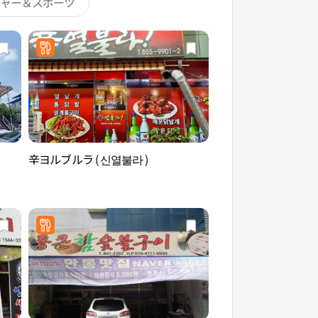
ジャー＆スポーツ
辛ヨルブルラ ( 신열불라 )
安東焼酎・伝統料理
주·전통음식 박물관