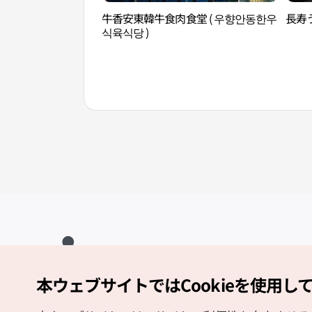
牛香安東韓牛食肉食堂 ( 우향안동한우
長寿う
식육식당 )
本ウェブサイトではCookieを使用し
Copyright (c) Korea Tourism Organization All Rights Reserved.
サイトエラー報告
公式メール
japanese@knto.or.kr