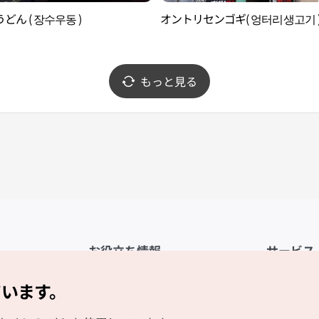
どん ( 장수우동 )
オントリセンゴギ( 엉터리생고기 
もっと見る
お役立ち情報
サービス
公式アプリ「VISITKOREA」
利用規約
ています。
1330観光通訳案内
FAQ