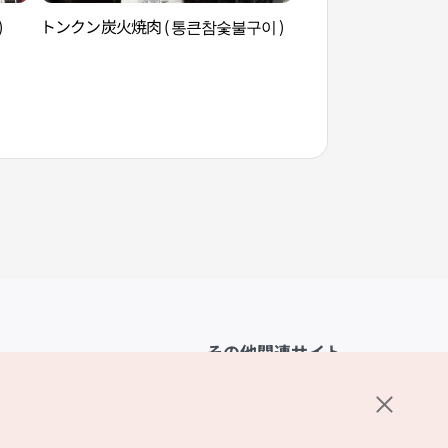
)
トンクン炭火焼肉 ( 통큰참숯불구이 )
伝統文化コンテンツ
화콘텐츠박물관）
その他関連サイト
韓国観光公社
K-MICE