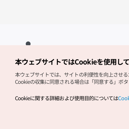
本ウェブサイトではCookieを使用し
Copyright (c) Korea Tourism Organization All Rights Reserved.
サイトエラー報告
公式メール
japanese@knto.or.kr
本ウェブサイトでは、サイトの利便性を向上させるため
Cookieの収集に同意される場合は「同意する」ボ
Cookieに関する詳細および使用目的については
Co