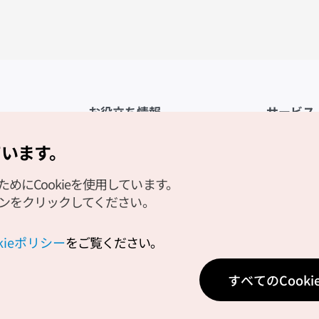
お役立ち情報
サービス
公式アプリ「VISITKOREA」
利用規約
ています。
1330観光通訳案内
FAQ
にCookieを使用しています。
観光資料ダウンロード
プライバシ
タンをクリックしてください。
デジタルブック／電子書籍
Cookieの
PHOTO KOREA
Cookieポ
okieポリシー
をご覧ください。
Odii
位置情報サ
すべてのCook
個人位置情