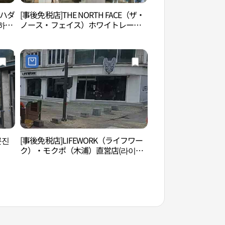
ポハダ
[事後免税店]THE NORTH FACE（ザ・
踊る海噴水（춤추는
하당
ノース・フェイス）ホワイトレーベ
ル・モクポ（木浦）店(노스페이스화
이트라벨 목포점)
륜진
[事後免税店]LIFEWORK（ライフワー
カッパウィ文化タウ
ク）・モクポ（木浦）直営店(라이프
타운）
워크 목포직영점)