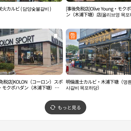
火カルビ ( 담양숯불갈비 )
[事後免税店]Olive Young・モク
ン（木浦下塘）店(올리브영 목포
점)
免税店]KOLON（コーロン）スポ
明倫進士カルビ・木浦下塘（명
・モクポハダン（木浦下塘）店
사갈비 목포하당）
롱스포츠 목포하당점)
もっと見る