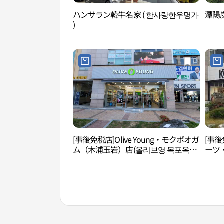
ハンサラン韓牛名家 ( 한사랑한우명가
潭陽炭
)
[事後免税店]Olive Young・モクポオガ
[事後
ム（木浦玉岩）店(올리브영 목포옥암
ーツ
점)
(코오