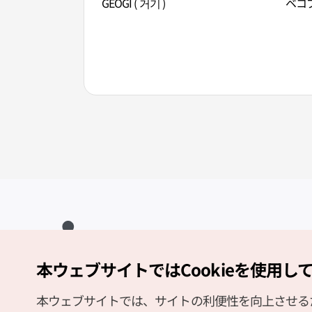
GEOGI ( 거기 )
ベコプ
本ウェブサイトではCookieを使用し
Copyright (c) Korea Tourism Organization All Rights Reserved.
サイトエラー報告
公式メール
japanese@knto.or.kr
本ウェブサイトでは、サイトの利便性を向上させるため