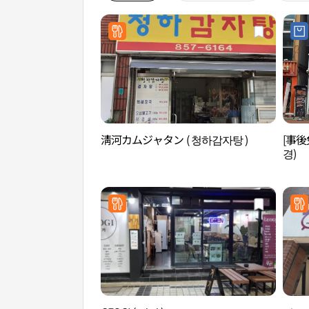
淸河カムジャタン ( 청하감자탕 )
[事
경)