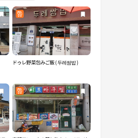
ドゥレ野菜包みご飯 ( 두레쌈밥 )
伝統文化コンテンツ
화콘텐츠박물관）