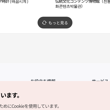
時計 ( 배꼽시계 )
伝統文化コンテンツ博物館（전
화콘텐츠박물관）
もっと見る
お役立ち情報
サービス
公式アプリ「VISITKOREA」
利用規約
ています。
1330観光通訳案内
FAQ
にCookieを使用しています。
観光資料ダウンロード
プライバシ