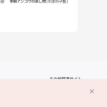
통문
李朝アンコウの蒸し物 ( 이조아구찜 )
グラス園（그라스원
その他関連サイト
韓国観光公社
K-MICE
ーポリシー