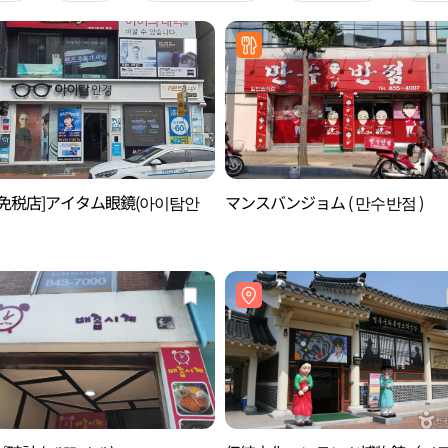
後免税店]アイタム眼鏡(아이탐안
マンスバンジョム ( 만수반점 )