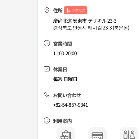
住所
アクセス
慶尚北道 安東市 テサキル 23-3
경상북도 안동시 태사길 23-3 (북문동)
営業時間
11:00-20:00
休業日
毎週 日曜日
お問い合わせ
+82-54-857-9341
利用案内