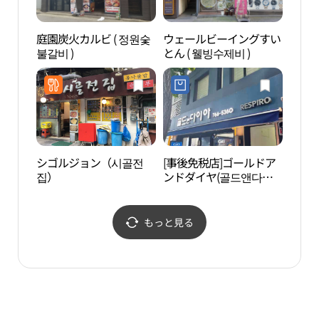
庭園炭火カルビ ( 정원숯
ウェールビーイングすい
タプ
불갈비 )
とん ( 웰빙수제비 )
원）
シゴルジョン（시골전
[事後免税店]ゴールドア
餅博
집）
ンドダイヤ(골드앤다이
아)
もっと見る