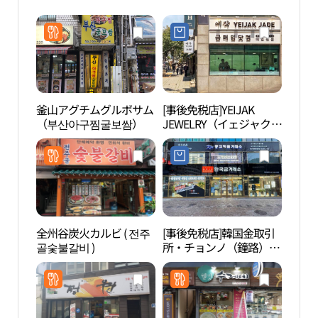
釜山アグチムグルボサム
[事後免税店]YEIJAK
西巡
（부산아구찜굴보쌈）
JEWELRY（イェジャクジ
ュエリー）(예작 쥬얼리)
全州谷炭火カルビ ( 전주
[事後免税店]韓国金取引
益善
골숯불갈비 )
所・チョンノ（鐘路）本
한옥
店(한국금거래소 종로본
점)