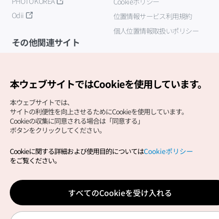
PHOTO KOREA
Cookieポリシー
Odii
位置情報サービス利用規約
個人位置情報取扱いポリシー
その他関連サイト
韓国観光公社
K-MICE
本ウェブサイトではCookieを使用しています。
本ウェブサイトでは、
サイトの利便性を向上させるためにCookieを使用しています。
Cookieの収集に同意される場合は「同意する」
ボタンをクリックしてください。
Cookieに関する詳細および使用目的については
Cookieポリシー
Copyright (c) Korea Tourism Organization All Rights
をご覧ください。
Reserved.
サイトエラー報告
公式メール
japanese@knto.or.kr
すべてのCookieを受け入れる