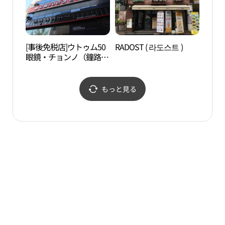
[事後免税店]ウトゥム50
RADOST ( 라도스트 )
タプ
眼鏡・チョンノ（鐘路）
원）
店(으뜸50안경 종로점)
もっと見る