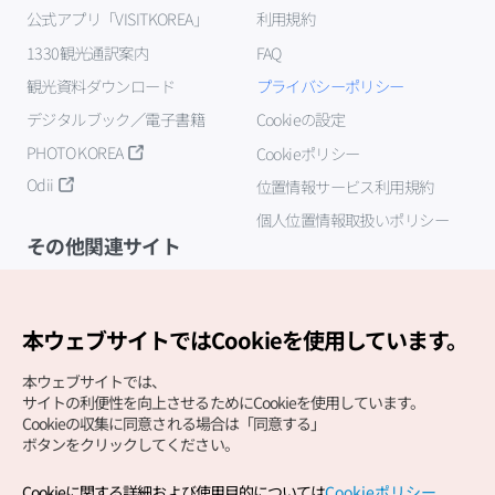
公式アプリ「VISITKOREA」
利用規約
1330観光通訳案内
FAQ
観光資料ダウンロード
プライバシーポリシー
デジタルブック／電子書籍
Cookieの設定
PHOTO KOREA
Cookieポリシー
Odii
位置情報サービス利用規約
個人位置情報取扱いポリシー
その他関連サイト
韓国観光公社
K-MICE
本ウェブサイトではCookieを使用しています。
本ウェブサイトでは、
サイトの利便性を向上させるためにCookieを使用しています。
Cookieの収集に同意される場合は「同意する」
ボタンをクリックしてください。
Cookieに関する詳細および使用目的については
Cookieポリシー