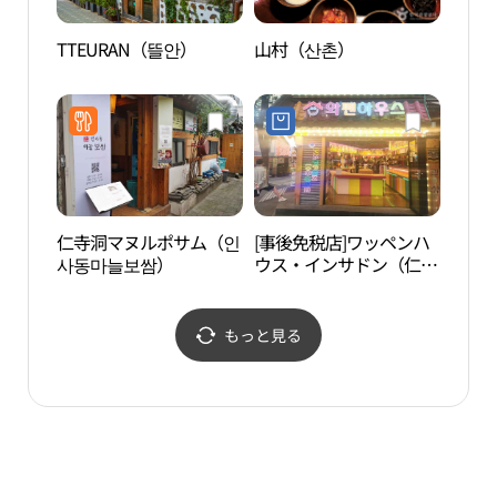
TTEURAN（뜰안）
山村（산촌）
耕仁
관）
仁寺洞マヌルポサム（인
[事後免税店]ワッペンハ
餅博
사동마늘보쌈）
ウス・インサドン（仁寺
洞）店(와펜하우스 인사
동점)
もっと見る