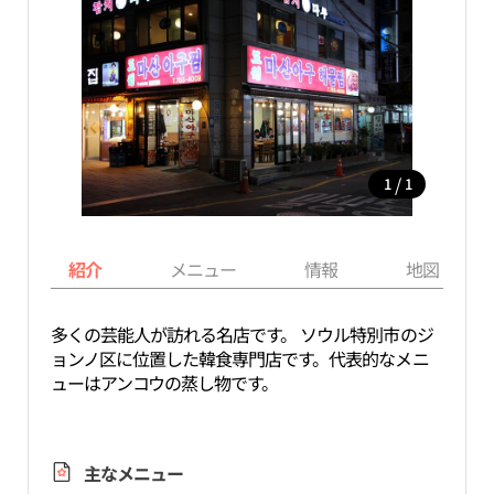
/
1
1
紹介
メニュー
情報
地図
多くの芸能人が訪れる名店です。 ソウル特別市のジ
ョンノ区に位置した韓食専門店です。代表的なメニ
ューはアンコウの蒸し物です。
主なメニュー