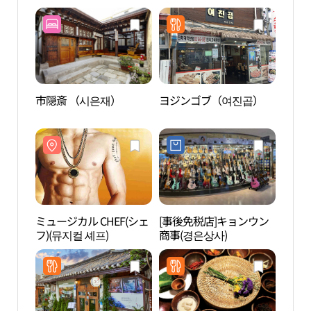
市隠斎 （시은재）
ヨジンゴブ（여진곱）
益善
한옥
ミュージカル CHEF(シェ
[事後免税店]キョンウン
DYN
フ)(뮤지컬 셰프)
商事(경은상사)
仁寺
메이
점）