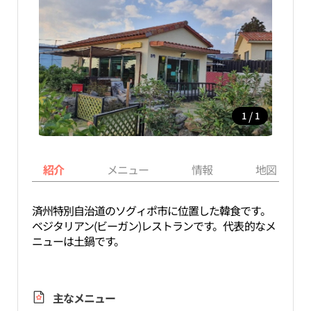
/
1
1
紹介
メニュー
情報
地図
済州特別自治道のソグィポ市に位置した韓食です。
ベジタリアン(ビーガン)レストランです。代表的なメ
ニューは土鍋です。
主なメニュー