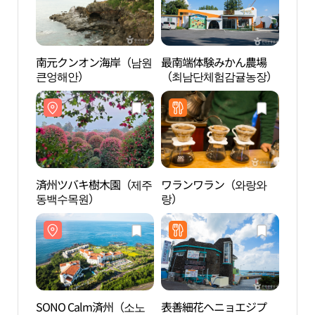
南元クンオン海岸（남원
最南端体験みかん農場
済州
큰엉해안）
（최남단체험감귤농장）
동백
済州ツバキ樹木園（제주
ワランワラン（와랑와
西帰
동백수목원）
랑）
菜の
가시
채꽃
SONO Calm済州（소노
表善細花ヘニョエジプ
5.1