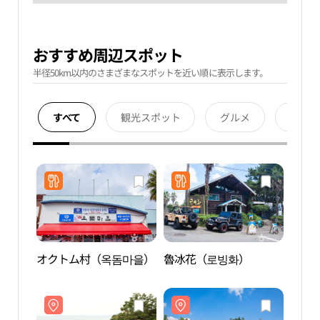
おすすめ周辺スポット
半径50km以内のさまざまなスポットを近い順に表示します。
すべて
観光スポット
グルメ
宿泊
オクトム村（옥돔마을）
魯冰花（로빙화）
南元
큰엉