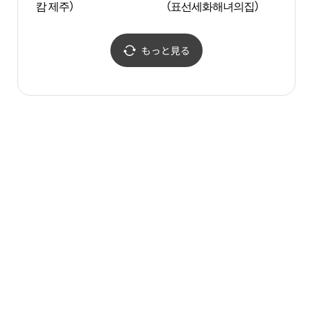
캄 제주）
（표선세화해녀의집）
（5.
もっと見る