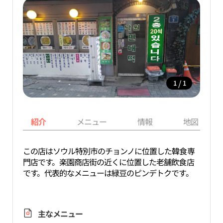
/
1
1
紹介
メニュー
情報
地図
この店はソウル特別市のチョンノに位置した韓食専
門店です。楽園商店街の近くに位置した老舗飲食店
です。代表的なメニューは緑豆のピンデトクです。
主なメニュー