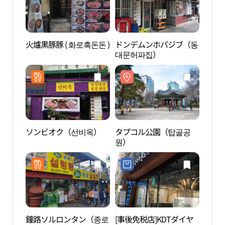
火爐黒豚豚 ( 화로흑돈돈 )
ドンデムンホパジブ（동
DYN
대문허파집）
仁寺
메이
점）
ソンビオク（선비옥）
タプコル公園（탑골공
北韓
원）
권전
鐘路ソルロンタン（종로
[事後免税店]KDTダイヤ
勝洞