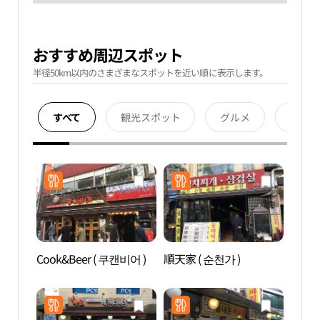
おすすめ周辺スポット
半径50km以内のさまざまなスポットを近い順に表示します。
すべて
観光スポット
グルメ
宿泊
Cook&Beer ( 쿠캔비어 )
順天家 ( 순천가 )
タプ
원）