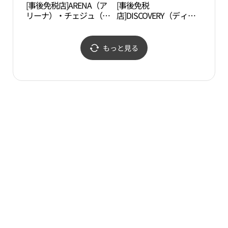
[事後免税店]ARENA（ア
[事後免税
済州
リーナ）・チェジュ（済
店]DISCOVERY（ディス
혈）
州）店(아레나 제주점)
カバリー）・シンジェジ
ュ（新済州）店(디스커
버리 신제주점)
もっと見る