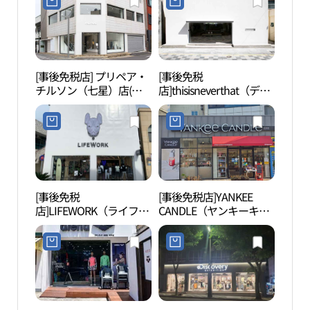
[事後免税店] プリペア・
[事後免税
済州
チルソン（七星）店(프
店]thisisneverthat（ディ
아）
리페어 칠성점)
スイズネバーザット）・
チェジュ（済州）店(디
스이즈네버댓 제주점)
[事後免税
[事後免税店]YANKEE
済州
店]LIFEWORK（ライフワ
CANDLE（ヤンキーキャ
ル・
ーク）・チェジュタプト
ンドル）・チェジュ（済
엔탈
ン（済州塔洞）直営店
州）チルソンロ（七星
(라이프워크 제주탑동직
路）店(양키캔들 제주칠
영점)
성로점)