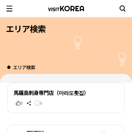
エリア検索
エリア検索
馬羅島刺身専門店（마라도횟집）
0
0