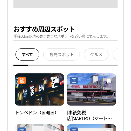
おすすめ周辺スポット
半径50km以内のさまざまなスポットを近い順に表示します。
すべて
観光スポット
グルメ
宿泊
トンベドン（돔베돈）
[事後免税
山地
店]MARTRO（マート
ロ）・タプトン（塔洞）
店(마트로 탑동점)