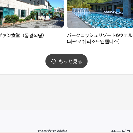
グァン食堂（동광식당）
パークロッシュリゾート&ウェル
(파크로쉬 리조트앤웰니스)
もっと見る
お役立ち情報
サービス