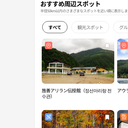
おすすめ周辺スポット
半径50km以内のさまざまなスポットを近い順に表示しま
すべて
観光スポット
グル
旌善アリラン伝授館（정선아리랑 전
アウ
수관）