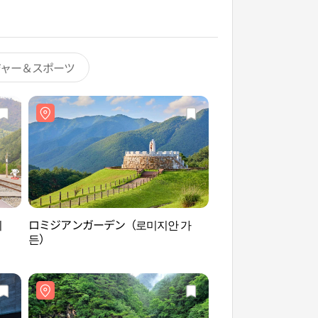
ジャー＆スポーツ
이
ロミジアンガーデン（로미지안 가
旌善アリラン伝授館
든）
수관）