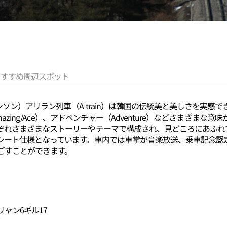
おすすめ周辺スポット
ンソン）アリラン列車（A-train）は韓国の伝統美と美しさを実感でき
mazing/Ace）、アドベンチャー（Adventure）などさまざ
ぞれさまざまなストーリーやテーマで構成され、見どころにあふれ
シート仕様となっています。車内では車掌が音楽放送、乗車記念認
ごすことができます。
ャン6ギル17
7