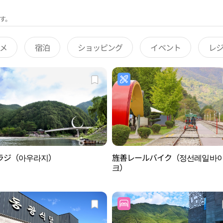
す。
メ
宿泊
ショッピング
イベント
レ
ラジ（아우라지）
旌善レールバイク（정선레일바
크）