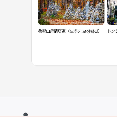
魯鄒山母情塔道（노추산 모정탑길）
トン