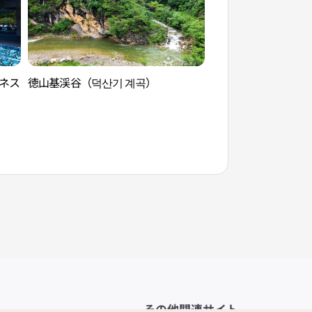
ネス
徳山基渓谷（덕산기 계곡）
徳雨里体験村（덕우
その他関連サイト