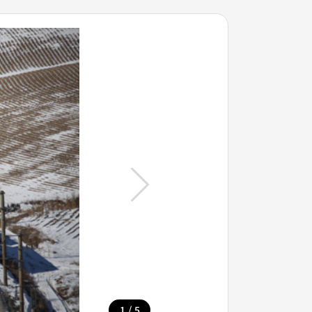
/
1
5