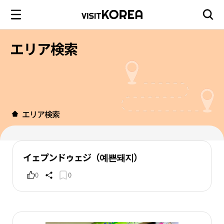
エリア検索
エリア検索
イェプンドゥェジ（예쁜돼지）
0
0