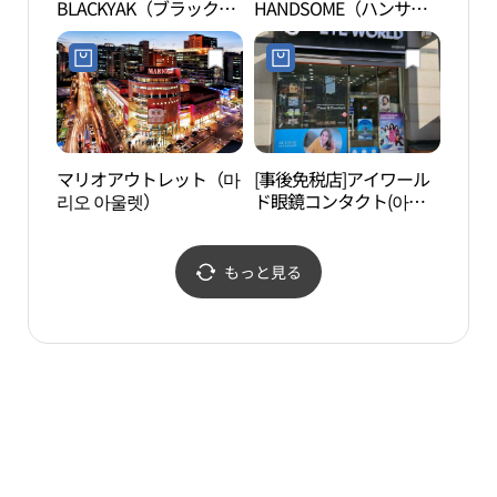
BLACKYAK（ブラックヤ
HANDSOME（ハンサ
ム山
ク）・マリオアウトレッ
ム）ファクトリーアウト
름산
ト2館店(블랙야크 마리오
レット・カサン（加山）
도시
아울렛 2관점)
店(한섬 팩토리 가산점)
マリオアウトレット（마
[事後免税店]アイワール
ポラ
리오 아울렛）
ド眼鏡コンタクト(아이
매안
월드안경콘택트)
もっと見る