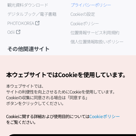
観光資料ダウンロード
プライバシーポリシー
デジタルブック／電子書籍
Cookieの設定
PHOTO KOREA
Cookieポリシー
Odii
位置情報サービス利用規約
個人位置情報取扱いポリシー
その他関連サイト
韓国観光公社
K-MICE
本ウェブサイトではCookieを使用しています。
本ウェブサイトでは、
サイトの利便性を向上させるためにCookieを使用しています。
Cookieの収集に同意される場合は「同意する」
ボタンをクリックしてください。
Cookieに関する詳細および使用目的については
Cookieポリシー
Copyright (c) Korea Tourism Organization All Rights
をご覧ください。
Reserved.
サイトエラー報告
公式メール