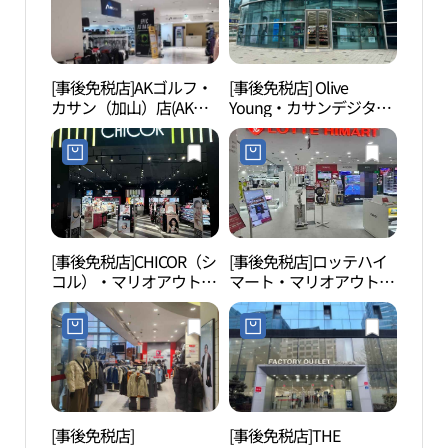
[事後免税店]AKゴルフ・
[事後免税店] Olive
ネッ
カサン（加山）店(AK골
Young・カサンデジタル
物館
프 가산점)
ダンジ駅店(올리브영 가
관）
산디지털단지역점)
[事後免税店]CHICOR（シ
[事後免税店]ロッテハイ
高尺
コル）・マリオアウトレ
マート・マリオアウトレ
스카
ット店(시코르 마리오아
ット店(롯데하이마트 마
울렛점)
리오아울렛점)
[事後免税店]
[事後免税店]THE
クル