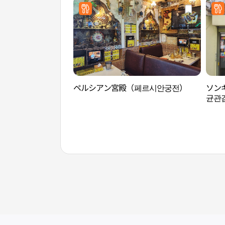
ペルシアン宮殿（페르시안궁전）
ソン
균관