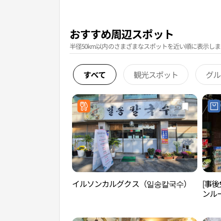
おすすめ周辺スポット
半径50km以内のさまざまなスポットを近い順に表示しま
すべて
観光スポット
グル
イルソンカルグクス（일송칼국수）
[事
ンルー