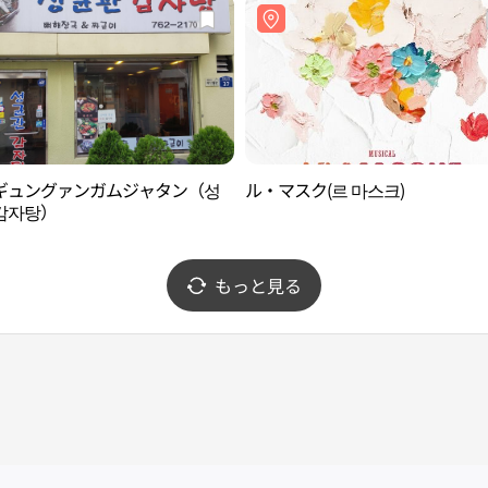
ギュングァンガムジャタン（성
ル・マスク(르 마스크)
감자탕）
もっと見る