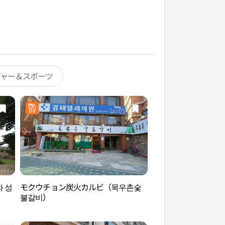
ジャー＆スポーツ
 성
モクウチョン炭火カルビ（목우촌숯
ソウル文廟と成均館
불갈비）
균관）