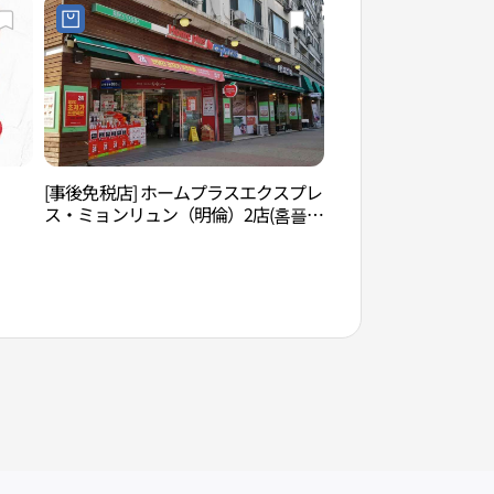
[事後免税店] ホームプラスエクスプレ
大学路芸術劇場（대
ス・ミョンリュン（明倫）2店(홈플러
스익스프레스 명륜2점)