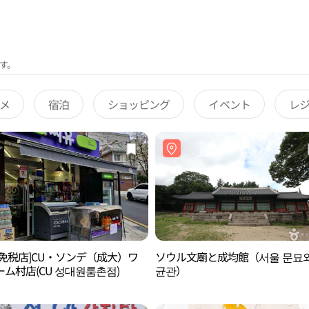
す。
メ
宿泊
ショッピング
イベント
レ
後免税店]CU・ソンデ（成大）ワ
ソウル文廟と成均館（서울 문묘와
ム村店(CU 성대원룸촌점)
균관）