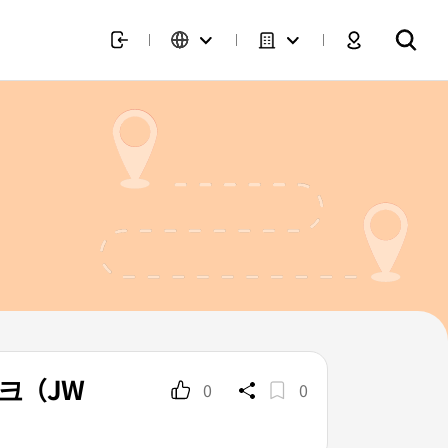
크（JW
0
0