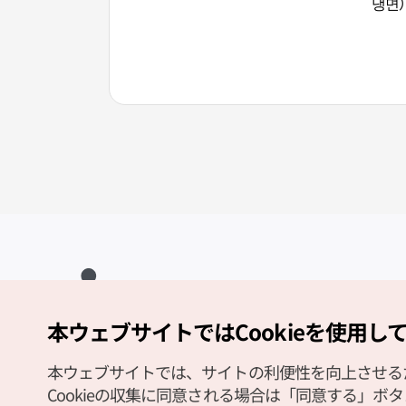
냉면
本ウェブサイトではCookieを使用し
Copyright (c) Korea Tourism Organization All Rights Reserved.
サイトエラー報告
公式メール
japanese@knto.or.kr
本ウェブサイトでは、サイトの利便性を向上させるため
Cookieの収集に同意される場合は「同意する」ボ