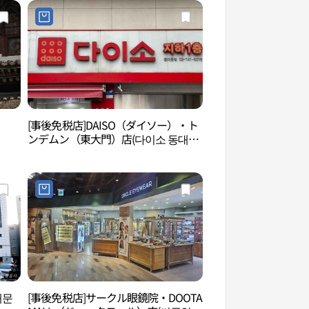
[事後免税店]DAISO（ダイソー）・ト
興仁之門（흥인지문
ンデムン（東大門）店(다이소 동대문
점)
대문
[事後免税店]サークル眼鏡院・DOOTA
東大門デザインプラ