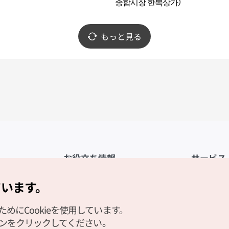
）
종합시장 한복상가）
もっと見る
お役立ち情報
サービス
公式アプリ「VISITKOREA」
利用規約
ています。
1330観光通訳案内
FAQ
にCookieを使用しています。
観光資料ダウンロード
プライバシ
タンをクリックしてください。