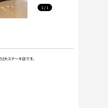
/
1
1
の3大ステーキ店です。