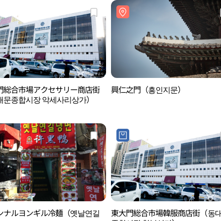
門総合市場アクセサリー商店街
興仁之門（흥인지문）
대문종합시장 악세사리상가）
ンナルヨンギル冷麺（옛날연길
東大門総合市場韓服商店街（동