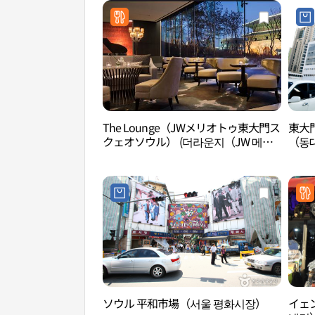
The Lounge（JWメリオトゥ東大門ス
東大
クェオソウル） (더라운지（JW 메리
（동
어트 동대문스퀘어서울))
ソウル 平和市場（서울 평화시장）
イェ