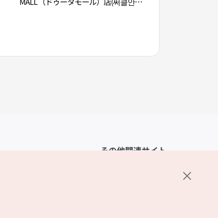
MALL（ドゥータモール）店(써클안경
대문디자인플라자（
원 두타몰점)
その他関連サイト
韓国観光公社
K-MICE
ーポリシー