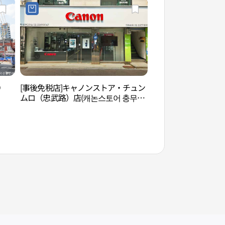
り
[事後免税店]キャノンストア・チュン
南山コル韓屋村（남
ムロ（忠武路）店(캐논스토어 충무로
점)