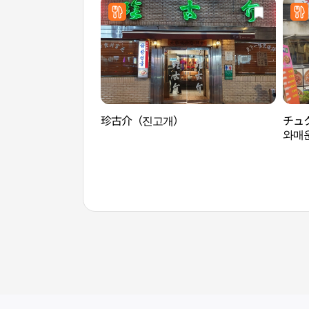
珍古介（진고개）
チュ
와매