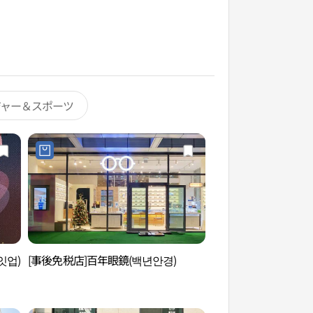
ジャー＆スポーツ
잇업)
[事後免税店]百年眼鏡(백년안경)
明宝アートホール（