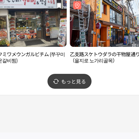
クミワメウンガルビチム (쭈꾸미
乙支路スケトウダラの干物屋通
운갈비찜)
（을지로 노가리골목）
もっと見る