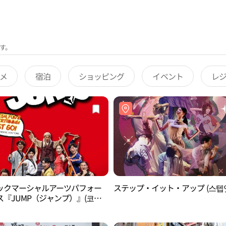
す。
メ
宿泊
ショッピング
イベント
レ
ックマーシャルアーツパフォー
ステップ・イット・アップ (스텝
ス『JUMP（ジャンプ）』(코믹
츠 퍼포먼스 ‘점프’)