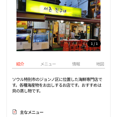
/
1
1
紹介
メニュー
情報
地図
ソウル特別市のジョンノ区に位置した海鮮専門店で
す。各種海産物をお出しするお店です。おすすめは
貝の蒸し物です。
主なメニュー