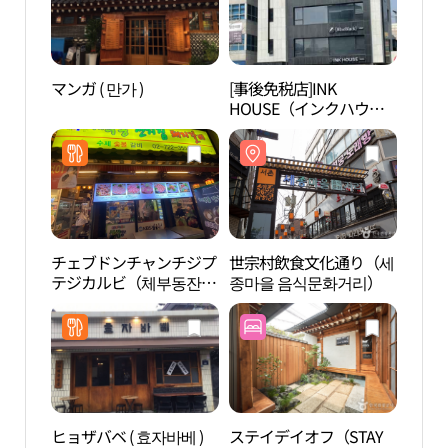
マンガ ( 만가 )
[事後免税店]INK
西村
HOUSE（インクハウ
ス）(잉크 하우스)
チェブドンチャンチジプ
世宗村飲食文化通り（세
ギャ
テジカルビ（체부동잔치
종마을 음식문화거리）
러리 
집돼지갈비）
ヒョザバベ ( 효자바베 )
ステイデイオフ（STAY
省谷