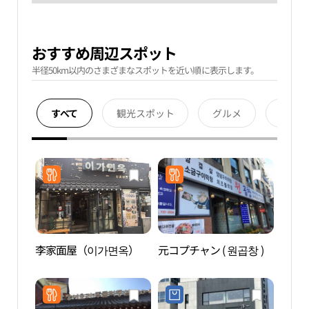
おすすめ周辺スポット
半径50km以内のさまざまなスポットを近い順に表示します。
すべて
観光スポット
グルメ
宿泊
李家面屋（이가면옥）
元コプチャン ( 원곱창 )
世宗
종마