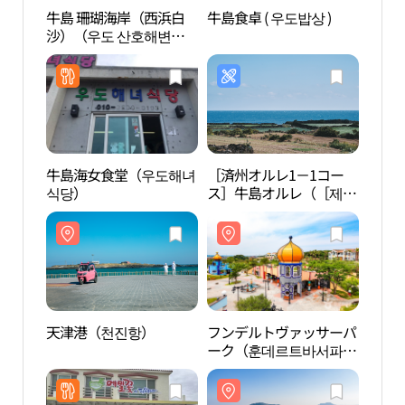
牛島 珊瑚海岸（西浜白
牛島食卓 ( 우도밥상 )
牛島
沙）（우도 산호해변
沙）
（서빈백사））
（서
牛島海女食堂（우도해녀
［済州オルレ1－1コー
フン
식당）
ス］牛島オルレ（［제주
ーク
올레 1-1코스］우도올
크）
레）
天津港（천진항）
フンデルトヴァッサーパ
下古
ーク（훈데르트바서파
해변
크）