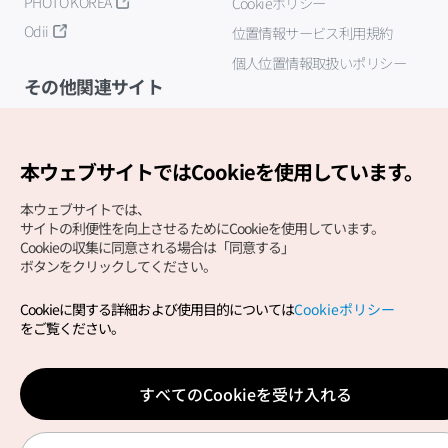
PHOTO KOREA
Cookieポリシー
Odii
位置情報サービス利用規約
個人位置情報取扱いポリシー
その他関連サイト
韓国観光公社
K-MICE
本ウェブサイトではCookieを使用しています。
本ウェブサイトでは、
サイトの利便性を向上させるためにCookieを使用しています。
Cookieの収集に同意される場合は「同意する」
ボタンをクリックしてください。
Cookieに関する詳細および使用目的については
Cookieポリシー
Copyright (c) Korea Tourism Organization All Rights
をご覧ください。
Reserved.
サイトエラー報告
公式メール
japanese@knto.or.kr
すべてのCookieを受け入れる