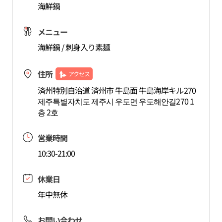
海鮮鍋
メニュー
海鮮鍋 / 刺身入り素麺
住所
アクセス
済州特別自治道 済州市 牛島面 牛島海岸キル270
제주특별자치도 제주시 우도면 우도해안길270 1
층 2호
営業時間
10:30-21:00
休業日
年中無休
お問い合わせ