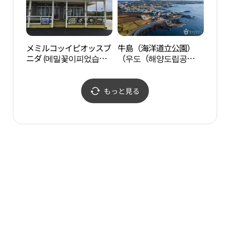
メミルコッイピオッスブ
牛島（海洋道立公園）
コム
ニダ (메밀꽃이피었습니
（우도（해양도립공
해변
다)
원））
もっと見る