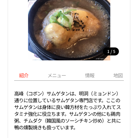
/
1
5
紹介
メニュー
情報
地図
高峰（コボン）サムゲタンは、明洞（ミョンドン）
通りに位置しているサムゲタン専門店です。ここの
サムゲタンは身体に良い韓方材をたっぷり入れてス
タミナ強化に役立ちます。サムゲタンの他にも鶏肉
粥、チムダク（韓国風のソーシチキン炒め）と共に
鴨の燻製焼きも扱っています。