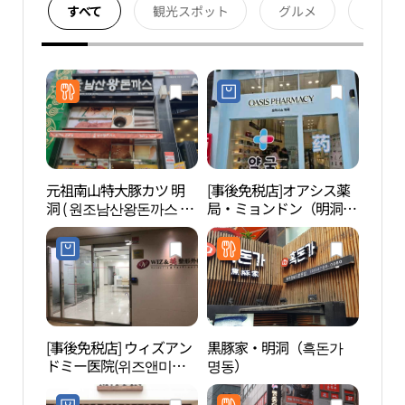
すべて
観光スポット
グルメ
宿泊
元祖南山特大豚カツ 明
[事後免税店]オアシス薬
明洞
洞 ( 원조남산왕돈까스 명
局・ミョンドン（明洞）
극장
동 )
(오아시스약국 명동)
[事後免税店] ウィズアン
黒豚家・明洞（흑돈가
明洞
ドミー医院(위즈앤미의
명동）
타극
원)