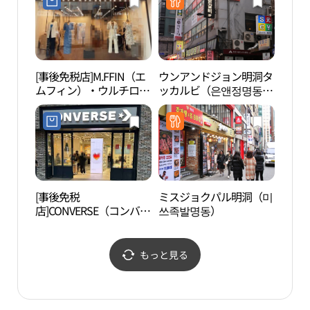
[事後免税店]M.FFIN（エ
ウンアンドジョン明洞タ
BEA
ムフィン）・ウルチロ
ッカルビ（은앤정명동닭
이）
（乙支路）店(엠핀 을지
갈비）
로점)
[事後免税
ミスジョクパル明洞（미
ソウ
店]CONVERSE（コンバー
쓰족발명동）
명동
ス）・ミョンドン（明
洞）7ギル店(컨버스 명동
7길점)
もっと見る