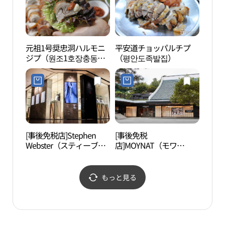
元祖1号奨忠洞ハルモニ
平安道チョッパルチプ
東大
ジプ（원조1호장충동할
（평안도족발집）
대문
머니집）
[事後免税店]Stephen
[事後免税
清渓
Webster（スティーブ
店]MOYNAT（モワ
천헌
ン・ウェブスター）(스
ナ）・シンラ（新羅）ホ
티븐웹스터)
テル店(모이나 신라호텔
점)
もっと見る