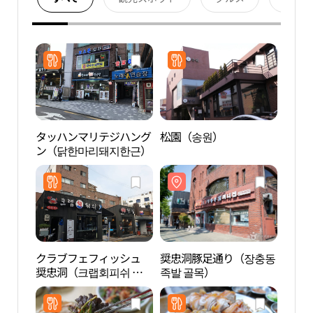
タッハンマリテジハング
松園（송원）
奨忠
ン（닭한마리돼지한근）
족발 
クラブフェフィッシュ
奨忠洞豚足通り（장충동
奨忠
奨忠洞（크랩회피쉬 장
족발 골목）
원）
충동）