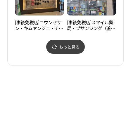
[事後免税店]コウンセサ
[事後免税店]スマイル薬
虎川
ン・キムヤンジェ・チャ
局・プサンジング（釜山
ンボンソク皮膚科医院
鎮区）(스마일약국 부산
(고운세상 김양제장봉석
진구)
피부과의원)
もっと見る