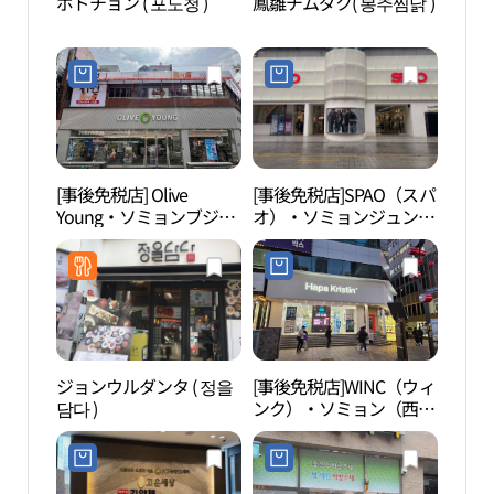
ポドチョン ( 포도청 )
鳳雛チムダク( 봉추찜닭 )
西面
[事後免税店] Olive
[事後免税店]SPAO（スパ
セブ
Young・ソミョンブジョ
オ）・ソミョンジュンア
山ロ
ンジュンアン（西面釜田
ン（西面中央）店(스파
지노
中央）店(올리브영 서면
오 서면중앙점)
부전중앙점)
ジョンウルダンタ ( 정을
[事後免税店]WINC（ウィ
田浦
담다 )
ンク）・ソミョン（西
리）
面）店(윙크 서면점)