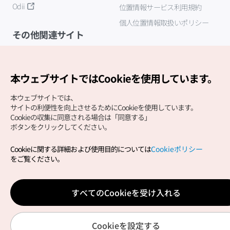
Odii
位置情報サービス利用規約
個人位置情報取扱いポリシー
その他関連サイト
韓国観光公社
K-MICE
本ウェブサイトではCookieを使用しています。
本ウェブサイトでは、
サイトの利便性を向上させるためにCookieを使用しています。
Cookieの収集に同意される場合は「同意する」
ボタンをクリックしてください。
Cookieに関する詳細および使用目的については
Cookieポリシー
Copyright (c) Korea Tourism Organization All Rights
をご覧ください。
Reserved.
サイトエラー報告
公式メール
japanese@knto.or.kr
すべてのCookieを受け入れる
Cookieを設定する