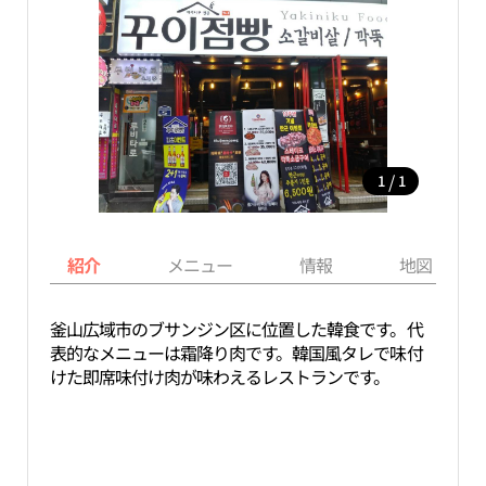
/
1
1
紹介
メニュー
情報
地図
釜山広域市のブサンジン区に位置した韓食です。代
表的なメニューは霜降り肉です。韓国風タレで味付
けた即席味付け肉が味わえるレストランです。